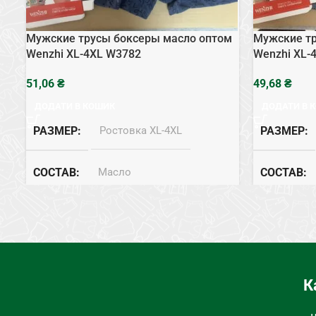
Мужские трусы боксеры масло оптом
Мужские тр
Wenzhi XL-4XL W3782
Wenzhi XL-
₴
₴
ДОДАТИ В КОШИК
ДОДАТИ В 
РАЗМЕР
Ростовка XL-4XL
РАЗМЕР
СОСТАВ
Масло
СОСТАВ
ТИП НИЖНЕГО БЕЛЬЯ
Боксеры
ТИП НИЖН
К