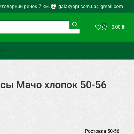
мтоварний ринок 7 км.
galaxyopt.com.ua@gmail.com
0
0,00
₴
НИ
сы Мачо хлопок 50-56
Ростовка 50-56