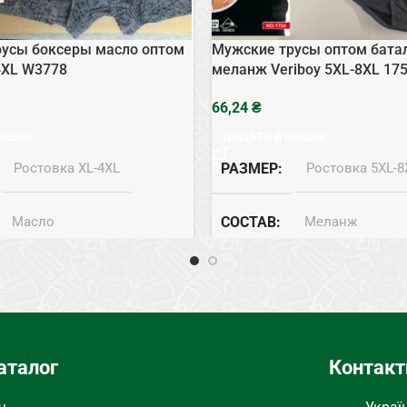
усы боксеры масло оптом
Мужские трусы оптом бата
4XL W3778
меланж Veriboy 5XL-8XL 17
₴
КОШИК
ДОДАТИ В КОШИК
Ростовка XL-4XL
РАЗМЕР
Ростовка 5XL-8
Масло
СОСТАВ
Меланж
ЕГО БЕЛЬЯ
Боксеры
ТИП НИЖНЕГО БЕЛЬЯ
аталог
Контакт