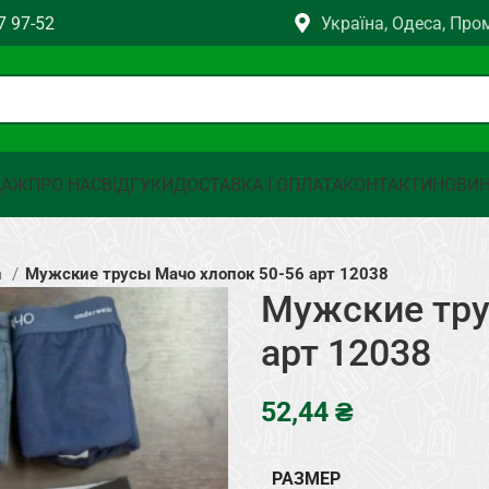
7 97-52
Україна, Одеса, Про
ДАЖ
ПРО НАС
ВІДГУКИ
ДОСТАВКА І ОПЛАТА
КОНТАКТИ
НОВИ
а
Мужские трусы Мачо хлопок 50-56 арт 12038
Мужские тру
арт 12038
₴
РАЗМЕР