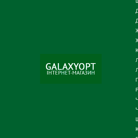
Ж
Л
Ч