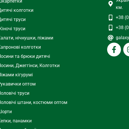
Украї
Шкарпетки
км.
Дитячі колготки
+38 (0
Дитячі труси
+38 (0
іночі труси
galax
Халати, нічнушки, піжами
Капронові колготки
Лосини та брюки дитячі
осини, Джеггінси, Колготки
Піжами кігурумі
Рукавички оптом
оловічі труси
Чоловічі штани, костюми оптом
Шорти
Кепки, панамки