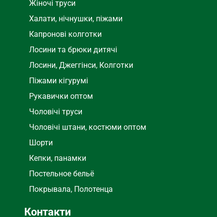
Жіночі труси
Халати, нічнушки, піжами
Капронові колготки
Лосини та брюки дитячі
Лосини, Джеггінси, Колготки
Піжами кігурумі
Рукавички оптом
Чоловічі труси
Чоловічі штани, костюми оптом
Шорти
Кепки, панамки
Постельное бельё
Покрывала, Полотенца
Контакти