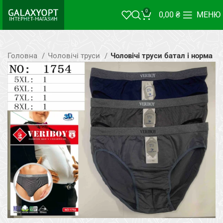
0
0,00
₴
МЕНЮ
Головна
Чоловічі труси
Чоловічі труси батал і норма