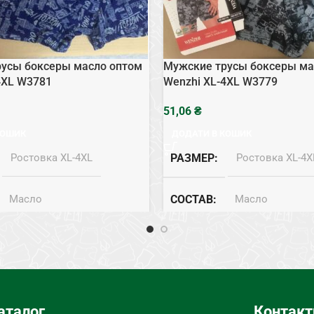
усы боксеры масло оптом
Мужские трусы боксеры ма
4XL W3781
Wenzhi XL-4XL W3779
₴
КОШИК
ДОДАТИ В КОШИК
Ростовка XL-4XL
РАЗМЕР
Ростовка XL-4X
Масло
СОСТАВ
Масло
ЕГО БЕЛЬЯ
Боксеры
ТИП НИЖНЕГО БЕЛЬЯ
аталог
Контакт