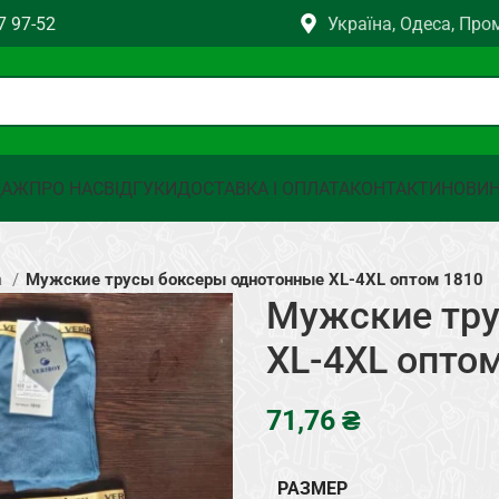
7 97-52
Україна, Одеса, Про
ДАЖ
ПРО НАС
ВІДГУКИ
ДОСТАВКА І ОПЛАТА
КОНТАКТИ
НОВИ
а
Мужские трусы боксеры однотонные XL-4XL оптом 1810
Мужские тру
XL-4XL опто
₴
РАЗМЕР