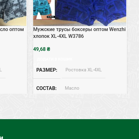
сло оптом
Мужские трусы боксеры оптом Wenzhi
Му
хлопок XL-4XL W3786
с 
₴
ДОДАТИ В КОШИК
L
РАЗМЕР
Ростовка XL-4XL
СОСТАВ
Масло
Боксеры
ТИП НИЖНЕГО БЕЛЬЯ
Боксеры
и