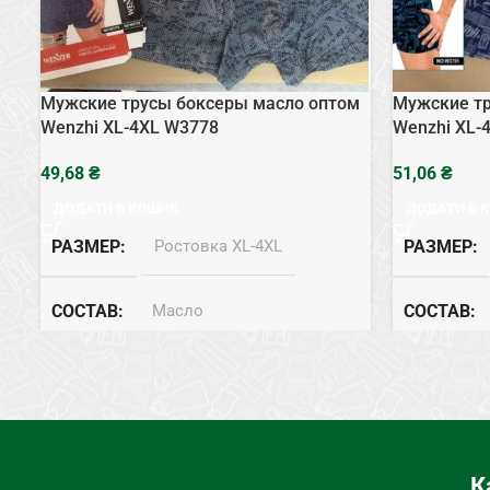
Мужские трусы боксеры масло оптом
Мужские тр
Wenzhi XL-4XL W3778
Wenzhi XL-
₴
₴
ДОДАТИ В КОШИК
ДОДАТИ В 
РАЗМЕР
Ростовка XL-4XL
РАЗМЕР
СОСТАВ
Масло
СОСТАВ
ТИП НИЖНЕГО БЕЛЬЯ
Боксеры
ТИП НИЖН
К