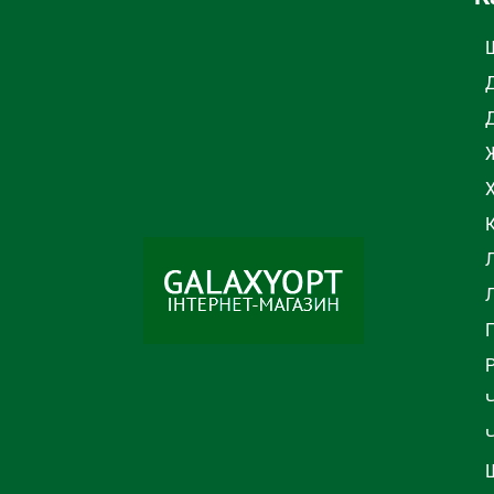
Ж
Л
Ч