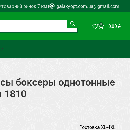
мтоварний ринок 7 км.
galaxyopt.com.ua@gmail.com
0
0,00
₴
НИ
сы боксеры однотонные
м 1810
Ростовка XL-4XL