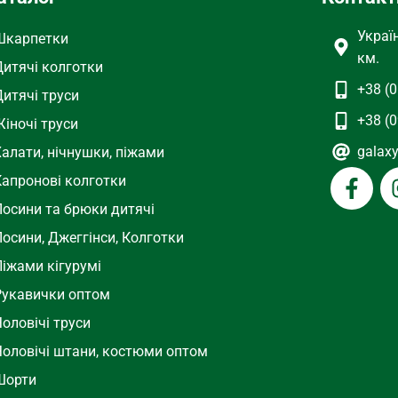
Украї
Шкарпетки
км.
Дитячі колготки
+38 (0
Дитячі труси
+38 (0
іночі труси
galax
Халати, нічнушки, піжами
Капронові колготки
Лосини та брюки дитячі
осини, Джеггінси, Колготки
Піжами кігурумі
Рукавички оптом
оловічі труси
Чоловічі штани, костюми оптом
Шорти