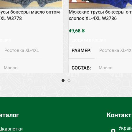
усы боксеры масло оптом
Мужские трусы боксеры оп
4XL W3778
хлопок XL-4XL W3786
₴
КОШИК
ДОДАТИ В КОШИК
Ростовка XL-4XL
РАЗМЕР
Ростовка XL-4X
Масло
СОСТАВ
Масло
ЕГО БЕЛЬЯ
Боксеры
ТИП НИЖНЕГО БЕЛЬЯ
аталог
Контакт
Украї
Шкарпетки