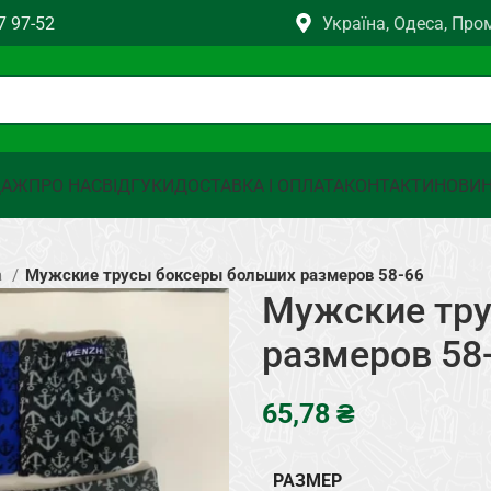
7 97-52
Україна, Одеса, Про
ДАЖ
ПРО НАС
ВІДГУКИ
ДОСТАВКА І ОПЛАТА
КОНТАКТИ
НОВИ
а
Мужские трусы боксеры больших размеров 58-66
Мужские тру
размеров 58
₴
РАЗМЕР