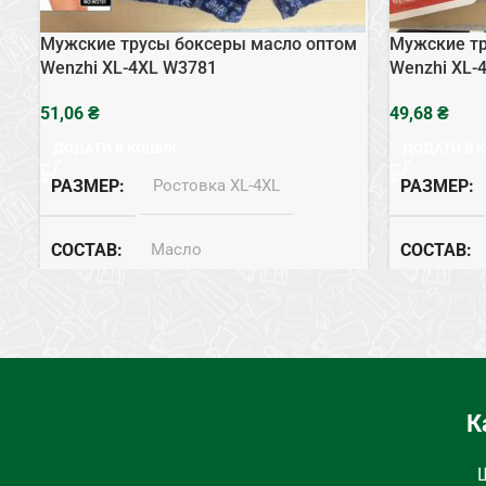
Мужские трусы боксеры масло оптом
Мужские тр
Wenzhi XL-4XL W3781
Wenzhi XL-
₴
₴
ДОДАТИ В КОШИК
ДОДАТИ В 
РАЗМЕР
Ростовка XL-4XL
РАЗМЕР
СОСТАВ
Масло
СОСТАВ
ТИП НИЖНЕГО БЕЛЬЯ
Боксеры
ТИП НИЖН
К