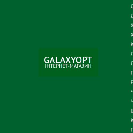
Ж
Л
Ч