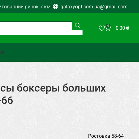
мтоварний ринок 7 км.
galaxyopt.com.ua@gmail.com
0
0,00
₴
НИ
сы боксеры больших
-66
Ростовка 58-64