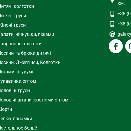
км.
Дитячі колготки
+38 (0
Дитячі труси
+38 (0
іночі труси
galax
Халати, нічнушки, піжами
Капронові колготки
Лосини та брюки дитячі
осини, Джеггінси, Колготки
Піжами кігурумі
Рукавички оптом
оловічі труси
Чоловічі штани, костюми оптом
Шорти
Кепки, панамки
Постельное бельё