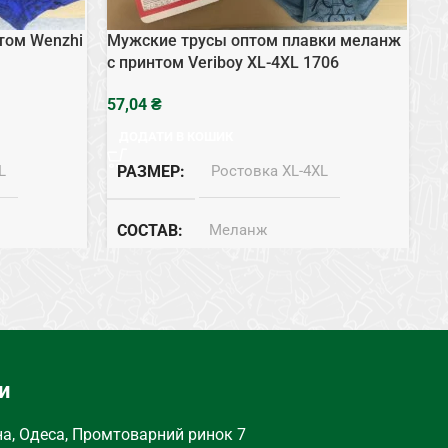
том Wenzhi
Мужские трусы оптом плавки меланж
Му
с принтом Veriboy XL-4XL 1706
We
₴
ДОДАТИ В КОШИК
L
РАЗМЕР
Ростовка XL-4XL
СОСТАВ
Меланж
Боксеры
ТИП НИЖНЕГО БЕЛЬЯ
Плавки
и
на, Одеса, Промтоварний ринок 7