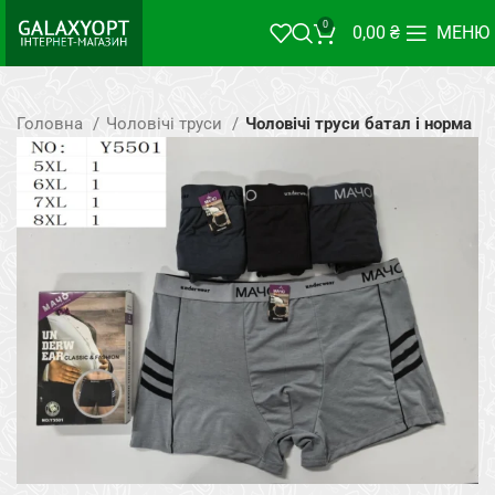
0
0,00
₴
МЕНЮ
Головна
Чоловічі труси
Чоловічі труси батал і норма