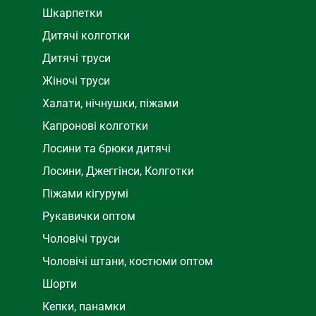
Шкарпетки
Дитячі колготки
Дитячі труси
Жіночі труси
Халати, нічнушки, піжами
Капронові колготки
Лосини та брюки дитячі
Лосини, Джеггінси, Колготки
Піжами кігурумі
Рукавички оптом
Чоловічі труси
Чоловічі штани, костюми оптом
Шорти
Кепки, панамки