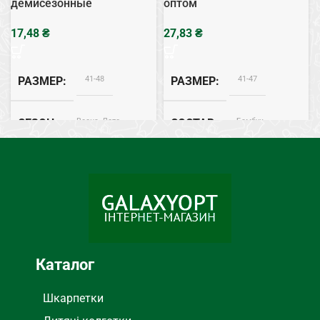
демисезонные
оптом
₴
₴
41-48
41-47
РАЗМЕР
РАЗМЕР
Весна, Лето
Бамбук
СЕЗОН
СОСТАВ
Хлопок
Весна, Лето
СОСТАВ
СЕЗОН
Черный
ЦВЕТ
Каталог
Шкарпетки