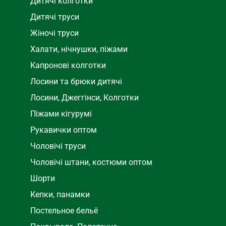
Дитячі колготки
Дитячі труси
Жіночі труси
Халати, нічнушки, піжами
Капронові колготки
Лосини та брюки дитячі
Лосини, Джеггінси, Колготки
Піжами кігурумі
Рукавички оптом
Чоловічі труси
Чоловічі штани, костюми оптом
Шорти
Кепки, панамки
Постельное бельё