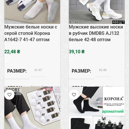
Черный
ЦВЕТ
Мужские белые носки с
Мужские высокие носки
серой стопой Корона
в рубчик DMDBS AJ132
A1642-7 41-47 оптом
белые 42-48 оптом
₴
₴
41-47
42-48
РАЗМЕР
РАЗМЕР
Весна, Лето
Весна, Лето
СЕЗОН
СЕЗОН
Хлопок
Хлопок
СОСТАВ
СОСТАВ
Белый
ЦВЕТ