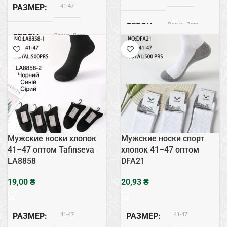
41-47
РАЗМЕР
Весна, Лето
СЕЗОН
Весна, Лето
СЕЗОН
Бамбук
СОСТАВ
Хлопок
СОСТАВ
Черный
ЦВЕТ
Мужские носки хлопок
Мужские носки спорт
41–47 оптом Tafinseva
хлопок 41–47 оптом
LA8858
DFA21
₴
₴
41-47
41-47
РАЗМЕР
РАЗМЕР