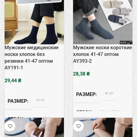
Белый
Бамбук
ЦВЕТ
СОСТАВ
Бамбук
Сетка
СОСТАВ
ТИП
Сетка
ТИП
Мужские медицинские
Мужские носки короткие
носки хлопок без
хлопок 41-47 оптом
резинки 41-47 оптом
AY393-2
AY191-1
₴
₴
41-47
РАЗМЕР
41-47
РАЗМЕР
Весна, Лето
СЕЗОН
Весна, Лето
СЕЗОН
Хлопок
СОСТАВ
Хлопок