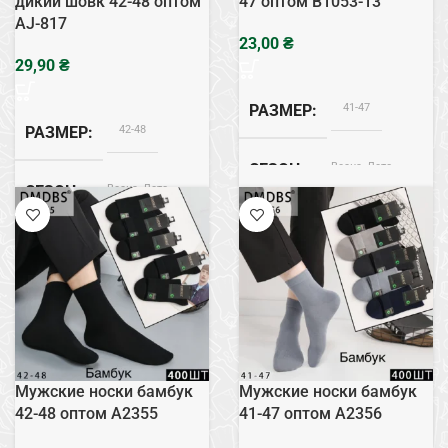
дикий шовк 42-48 оптом
47 оптом B1053-13
AJ-817
₴
₴
41-47
РАЗМЕР
42-48
РАЗМЕР
Весна, Лето
СЕЗОН
Весна, Лето
СЕЗОН
Хлопок
СОСТАВ
Дикий Шовк
СОСТАВ
Мужские носки бамбук
Мужские носки бамбук
42-48 оптом A2355
41-47 оптом A2356