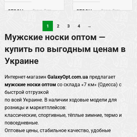
Весна, Лето
Весна, Лето
СЕЗОН
СЕЗОН
1
2
3
4
→
Хлопок
Хлопок
СОСТАВ
СОСТАВ
Мужские носки оптом —
купить по выгодным ценам в
Украине
Интернет-магазин
GalaxyOpt.com.ua
предлагает
мужские носки оптом
со склада «7 км» (Одесса) с
быстрой отгрузкой
по всей Украине. В наличии ходовые модели для
розницы и маркетплейсов:
классические, спортивные, тёплые зимние, термо и
повседневные.
Оптовые цены, стабильное качество, удобные