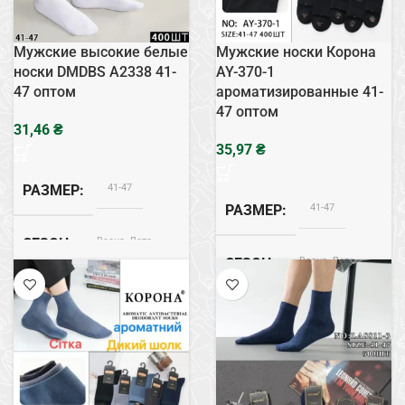
Мужские высокие белые
Мужские носки Корона
носки DMDBS A2338 41-
AY-370-1
47 оптом
ароматизированные 41-
47 оптом
₴
₴
41-47
РАЗМЕР
41-47
РАЗМЕР
Весна, Лето
СЕЗОН
Весна, Лето
СЕЗОН
Хлопок
СОСТАВ
Хлопок
СОСТАВ
Белый
ЦВЕТ
Черный
ЦВЕТ