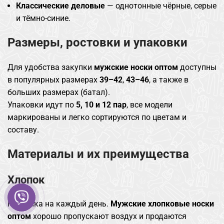
Классические деловые
— однотонные чёрные, серые
и тёмно-синие.
Размеры, ростовки и упаковки
Для удобства закупки
мужские носки оптом
доступны
в популярных размерах
39–42
,
43–46
, а также в
больших размерах (батал).
Упаковки идут по
5, 10 и 12 пар
, все модели
маркированы и легко сортируются по цветам и
составу.
Материалы и их преимущества
Хлопок
Классика на каждый день.
Мужские хлопковые носки
оптом
хорошо пропускают воздух и продаются