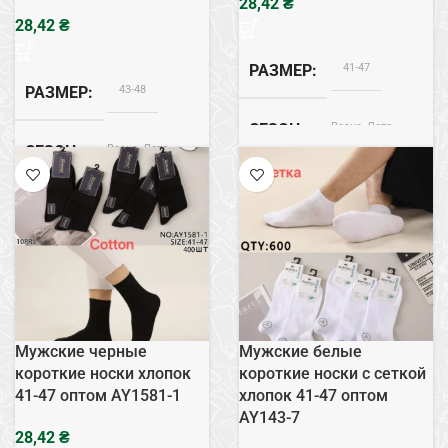
₴
₴
41-47
РАЗМЕР
43-48
РАЗМЕР
Весна, Лето
СЕЗОН
Весна, Лето
СЕЗОН
Хлопок
СОСТАВ
Хлопок
СОСТАВ
Мужские черные
Мужские белые
короткие носки хлопок
короткие носки с сеткой
41-47 оптом AY1581-1
хлопок 41-47 оптом
AY143-7
₴