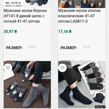
Мужские носки Корона
Мужские носки хлопок
AY141-8 дикий шелк с
классические 41-47
сеткой 41-47 оптом
оптом LA8811-3
₴
₴
41-47
41-47
РАЗМЕР
РАЗМЕР
Весна, Лето
Весна, Лето
СЕЗОН
СЕЗОН
Дикий Шовк
Хлопок
СОСТАВ
СОСТАВ