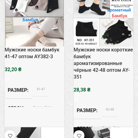
Бамбук
СОСТАВ
Сетка
ТИП
Мужские носки бамбук
Мужские носки короткие
41-47 оптом AY382-3
бамбук
ароматизированные
₴
чёрные 42-48 оптом AY-
351
41-47
₴
РАЗМЕР
Весна, Лето
СЕЗОН
42-48
РАЗМЕР
Бамбук
СОСТАВ
Весна, Лето
СЕЗОН