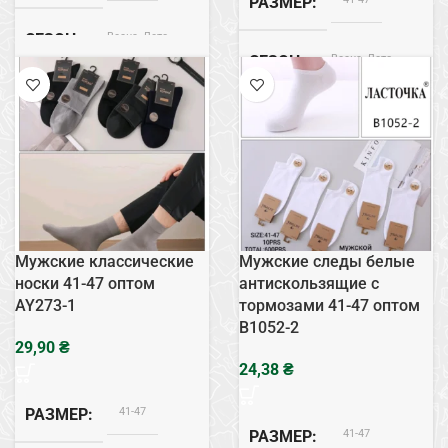
РАЗМЕР
Весна, Лето
СЕЗОН
Весна, Лето
СЕЗОН
Бамбук
СОСТАВ
Хлопок
СОСТАВ
Мужские классические
Мужские следы белые
носки 41-47 оптом
антискользящие с
AY273-1
тормозами 41-47 оптом
B1052-2
₴
₴
41-47
РАЗМЕР
41-47
РАЗМЕР