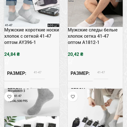
Мужские короткие носки
Мужские следы белые
хлопок с сеткой 41-47
хлопок сетка 41-47
оптом AY396-1
оптом A1812-1
₴
₴
41-47
41-47
РАЗМЕР
РАЗМЕР
Весна, Лето
Весна, Лето
СЕЗОН
СЕЗОН
Хлопок
Хлопок
СОСТАВ
СОСТАВ
Сетка
Белый
ТИП
ЦВЕТ