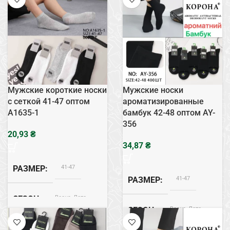
Хлопок
СОСТАВ
Хлопок
СОСТАВ
Мужские короткие носки
Мужские носки
с сеткой 41-47 оптом
ароматизированные
A1635-1
бамбук 42-48 оптом AY-
356
₴
₴
41-47
РАЗМЕР
41-47
РАЗМЕР
Весна, Лето
СЕЗОН
Весна, Лето
СЕЗОН
Хлопок
СОСТАВ