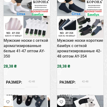
Бамбук
СОСТАВ
Черный
ЦВЕТ
Мужские носки с сеткой
Мужские носки короткие
ароматизированные
бамбук с сеткой
белые 41-47 оптом AY-
ароматизированные 42-
350
48 оптом AY-354
₴
₴
42-48
42-48
РАЗМЕР
РАЗМЕР
Весна, Лето
Весна, Лето
СЕЗОН
СЕЗОН