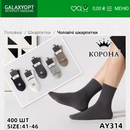
0
0,00
₴
МЕНЮ
Головна
Шкарпетки
Чоловічі шкарпетки