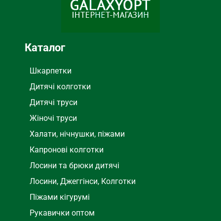
Каталог
Шкарпетки
Дитячі колготки
Дитячі труси
Жіночі труси
Халати, нічнушки, піжами
Капронові колготки
Лосини та брюки дитячі
Лосини, Джеггінси, Колготки
Піжами кігурумі
Рукавички оптом