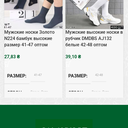
Мужские носки Золото
Мужские высокие носки в
N224 бамбук высокие
рубчик DMDBS AJ132
размер 41-47 оптом
белые 42-48 оптом
₴
₴
41-47
42-48
РАЗМЕР
РАЗМЕР
Весна, Лето
Весна, Лето
СЕЗОН
СЕЗОН
Бамбук
Хлопок
СОСТАВ
СОСТАВ
Белый
ЦВЕТ