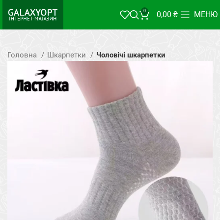
0
0,00
₴
МЕНЮ
Головна
Шкарпетки
Чоловічі шкарпетки