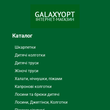
Весна, Лето
СЕЗОН
Черный
ЦВЕТ
Каталог
Шкарпетки
Дитячі колготки
Дитячі труси
Жіночі труси
Халати, нічнушки, піжами
Капронові колготки
Лосини та брюки дитячі
Лосини, Джеггінси, Колготки