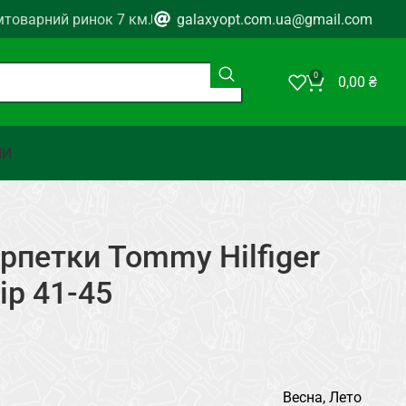
мтоварний ринок 7 км.
galaxyopt.com.ua@gmail.com
0
0,00
₴
НИ
рпетки Tommy Hilfiger
ір 41-45
Весна, Лето