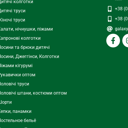
Дитячі колготки
+38 (0
Дитячі труси
+38 (0
іночі труси
galax
Халати, нічнушки, піжами
Капронові колготки
Лосини та брюки дитячі
осини, Джеггінси, Колготки
Піжами кігурумі
Рукавички оптом
оловічі труси
Чоловічі штани, костюми оптом
Шорти
Кепки, панамки
Постельное бельё