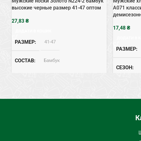
Мужские носки Золото N224-2 бамбук
Мужские хл
высокие черные размер 41-47 оптом
А071 класс
демисезон
₴
₴
ДОДАТИ В КОШИК
ДОДАТИ В 
РАЗМЕР
41-47
РАЗМЕР
СОСТАВ
Бамбук
СЕЗОН
СЕЗОН
Весна, Лето
СОСТАВ
ЦВЕТ
Черный
К