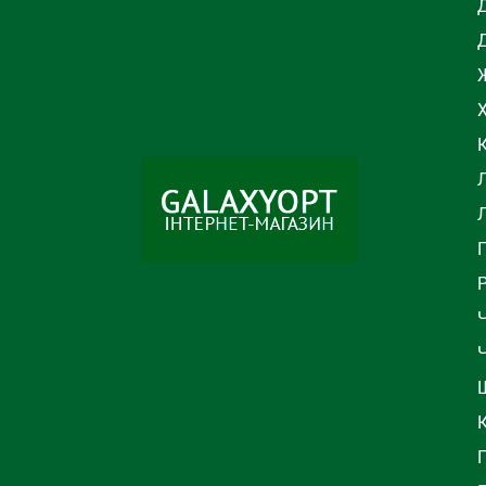
Ж
Л
Ч