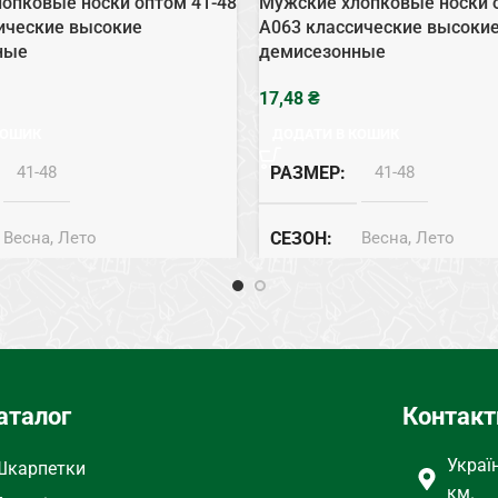
опковые носки оптом 41-48
Мужские хлопковые носки 
ические высокие
А063 классические высоки
ные
демисезонные
₴
КОШИК
ДОДАТИ В КОШИК
41-48
РАЗМЕР
41-48
Весна, Лето
СЕЗОН
Весна, Лето
Хлопок
СОСТАВ
Хлопок
аталог
Контакт
Украї
Шкарпетки
км.