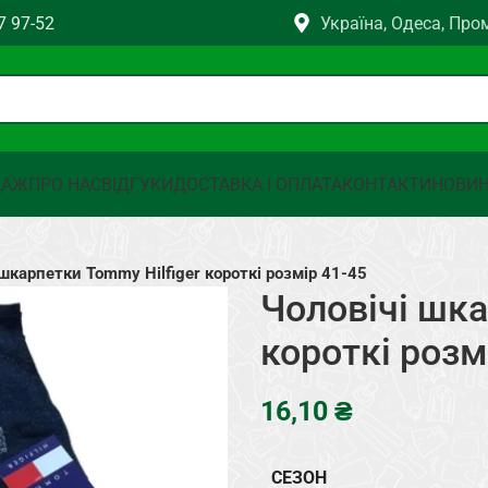
7 97-52
Україна, Одеса, Про
ДАЖ
ПРО НАС
ВІДГУКИ
ДОСТАВКА І ОПЛАТА
КОНТАКТИ
НОВИ
 шкарпетки Tommy Hilfiger короткі розмір 41-45
Чоловічі шка
короткі розм
₴
СЕЗОН