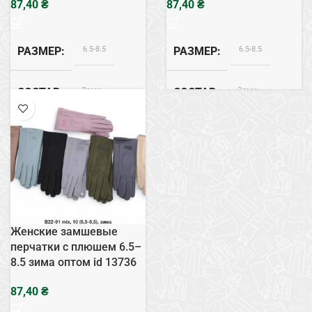
₴
₴
6.5-8.5
6.5-8.5
РАЗМЕР
РАЗМЕР
Замш
Замш
СОСТАВ
СОСТАВ
ВНУТРЕННЯЯ ОТДЕЛКА
ВНУТРЕННЯЯ ОТДЕЛКА
Плюш
Плюш
Женские замшевые
перчатки с плюшем 6.5–
8.5 зима оптом id 13736
₴