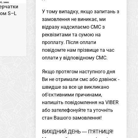
ерчатки
У тому випадку, якщо запитань з
хом S–L
замовлення не виникає, ми
відразу надсилаємо СМС з
реквізитами та сумою на
проплату. Після оплати
повідомте нам прізвище та час
оплати у відповідному СМС.
Якщо протягом наступного дня
Ви не отримали смс або дзвінок -
швидше за все це викликано
об'єктивними причинами,
напишіть повідомлення на VIBER
або зателефонуйте та уточніть
стан Вашого замовлення!
ВИХІДНИЙ ДЕНЬ ― П'ЯТНИЦЯ!