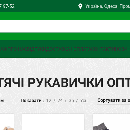
7 97-52
Україна, Одеса, Про
ДАЖ
ПРО НАС
ВІДГУКИ
ДОСТАВКА І ОПЛАТА
КОНТАКТИ
НОВИ
ТЯЧІ РУКАВИЧКИ ОП
ом
Показати
12
24
36
Усі