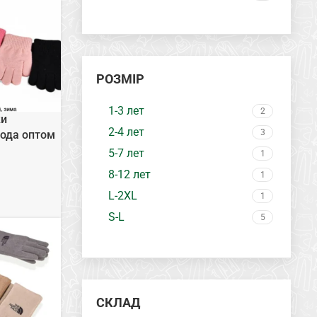
РОЗМІР
1-3 лет
2
ки
2-4 лет
3
года оптом
5-7 лет
1
8-12 лет
1
L-2XL
1
S-L
5
СКЛАД