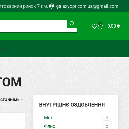
мтоварний ринок 7 км.
galaxyopt.com.ua@gmail.com
0
0,00
₴
НИ
ТОМ
ВНУТРІШНЄ ОЗДОБЛЕННЯ
Мех
4
Флис
2