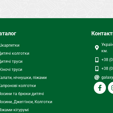
аталог
Контакт
Украї
Шкарпетки
км.
Дитячі колготки
+38 (0
Дитячі труси
+38 (0
іночі труси
galax
Халати, нічнушки, піжами
Капронові колготки
Лосини та брюки дитячі
осини, Джеггінси, Колготки
Піжами кігурумі