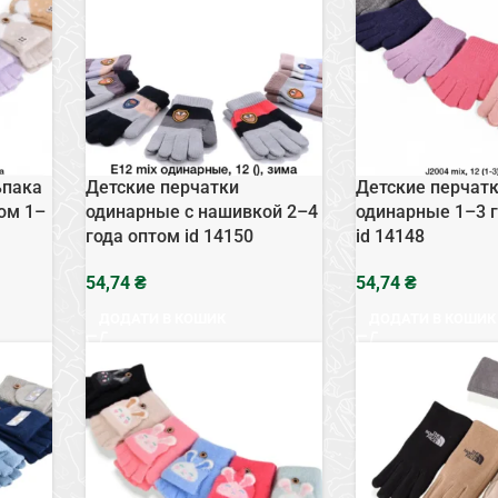
ьпака
Детские перчатки
Детские перчат
ом 1–
одинарные с нашивкой 2–4
одинарные 1–3 
года оптом id 14150
id 14148
₴
₴
ДОДАТИ В КОШИК
ДОДАТИ В КОШИК