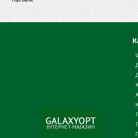
К
Ж
Л