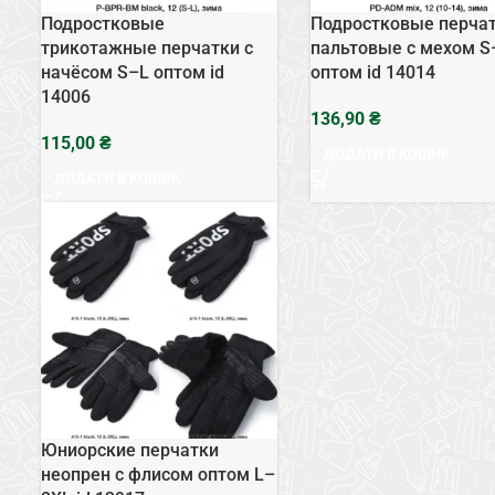
Подростковые
Подростковые перча
трикотажные перчатки с
пальтовые с мехом S
начёсом S–L оптом id
оптом id 14014
14006
₴
₴
ДОДАТИ В КОШИК
ДОДАТИ В КОШИК
Юниорские перчатки
неопрен с флисом оптом L–