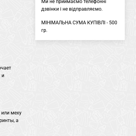
Ми не приймаємо телефонні
дзвінки і не відправляємо.
МІНІМАЛЬНА СУМА КУПІВЛІ - 500
гр.
ючает
 и
 или меху
ринты, а