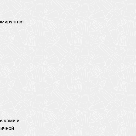
ормируются
очками и
ничной