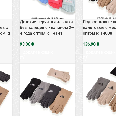
Детские перчатки альпака
Подростковые п
ев с
без пальцев с клапаном 2–
пальтовые с ме
ом id
4 года оптом id 14141
оптом id 14008
₴
₴
ДОДАТИ В КОШИК
ДОДАТИ В КОШИК