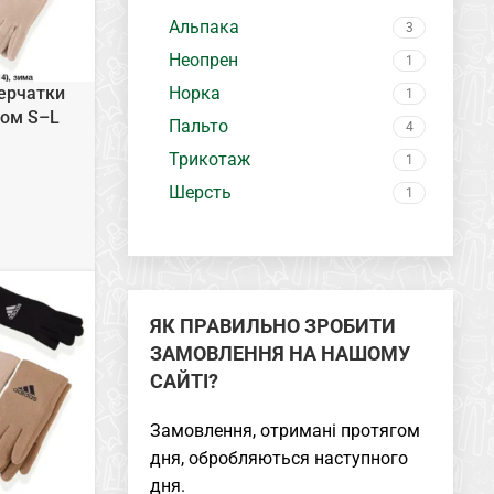
Альпака
3
Неопрен
1
ерчатки
Норка
1
хом S–L
Пальто
4
Трикотаж
1
Шерсть
1
ЯК ПРАВИЛЬНО ЗРОБИТИ
ЗАМОВЛЕННЯ НА НАШОМУ
САЙТІ?
Замовлення, отримані протягом
дня, обробляються наступного
дня.