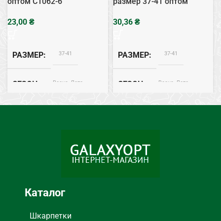
оптом C1062-6
размер 37-41 оптом
₴
₴
37-41
37-41
РАЗМЕР
РАЗМЕР
Весна, Лето
Весна, Лето
СЕЗОН
СЕЗОН
Хлопок
Хлопок
СОСТАВ
СОСТАВ
Следы
ТИП
Каталог
Шкарпетки