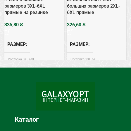
размеров 3XL-6XL
больших размеров 2XL-
прямые на резинке
6XL прямые
₴
₴
РАЗМЕР
РАЗМЕР
Ростовка 3XL-6XL
Ростовка 2XL-6XL
СЕЗОН
СЕЗОН
Весна, Лето, Осень
Весна, Лето, Осень
Джинс
Хлопок
СОСТАВ
СОСТАВ
Каталог
Джинси
Штаны
ТИП
ТИП