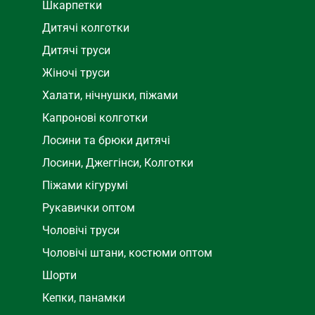
Шкарпетки
Дитячі колготки
Дитячі труси
Жіночі труси
Халати, нічнушки, піжами
Капронові колготки
Лосини та брюки дитячі
Лосини, Джеггінси, Колготки
Піжами кігурумі
Рукавички оптом
Чоловічі труси
Чоловічі штани, костюми оптом
Шорти
Кепки, панамки