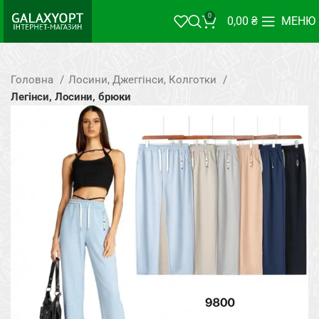
0
0,00
₴
МЕНЮ
Головна
Лосини, Джеггінси, Колготки
Легінси, Лосини, брюки