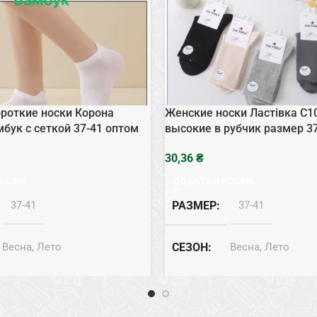
роткие носки Корона
Женские носки Ластівка C1
мбук с сеткой 37-41 оптом
высокие в рубчик размер 3
₴
КОШИК
ДОДАТИ В КОШИК
37-41
РАЗМЕР
37-41
Весна, Лето
СЕЗОН
Весна, Лето
Бамбук
СОСТАВ
Хлопок