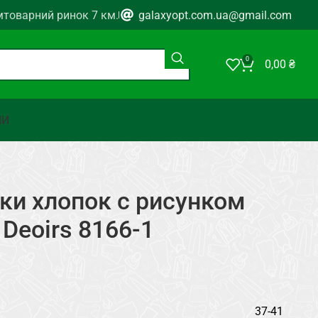
мтоварний ринок 7 км.
galaxyopt.com.ua@gmail.com
0
0,00
₴
НИ
ки хлопок с рисунком
Deoirs 8166-1
37-41