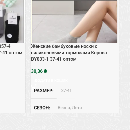
057-4
Женские бамбуковые носки с
Же
7-41 оптом
силиконовыми тормозами Корона
BY
BY833-1 37-41 оптом
₴
ДОДАТИ В КОШИК
РАЗМЕР
37-41
СЕЗОН
Весна, Лето
СОСТАВ
Бамбук