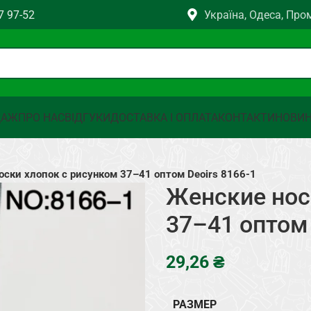
7 97-52
Україна, Одеса, Про
ДАЖ
ПРО НАС
ВІДГУКИ
ДОСТАВКА І ОПЛАТА
КОНТАКТИ
НОВИ
оски хлопок с рисунком 37–41 оптом Deoirs 8166-1
Женские нос
37–41 оптом 
₴
РАЗМЕР