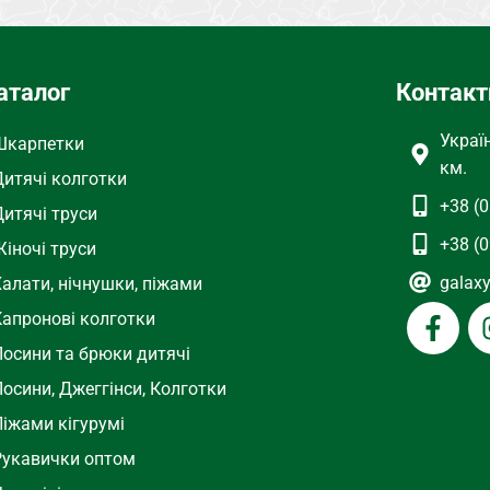
Белый
аталог
Контакт
Украї
Шкарпетки
км.
Дитячі колготки
+38 (0
Дитячі труси
+38 (0
іночі труси
galax
Халати, нічнушки, піжами
Капронові колготки
Лосини та брюки дитячі
осини, Джеггінси, Колготки
Піжами кігурумі
Рукавички оптом