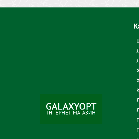
ТИП
Следы
ЦВЕТ
К
Ж
Л