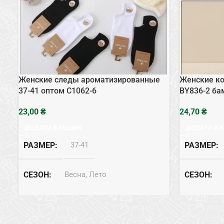
Женские следы ароматизированные
Женские ко
37-41 оптом C1062-6
BY836-2 ба
₴
₴
ДОДАТИ В КОШИК
ДОДАТИ В 
РАЗМЕР
37-41
РАЗМЕР
СЕЗОН
Весна, Лето
СЕЗОН
СОСТАВ
Хлопок
СОСТАВ