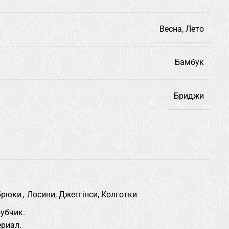
Весна, Лето
Бамбук
Бриджи
 брюки
,
Лосини, Джеггінси, Колготки
убчик.
риал.