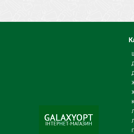
СОСТАВ
Джинс
СЕЗОН
ТИП
Джинси
ТИП
Д
К
Ж
Л