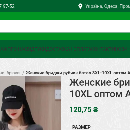
7 97-52
Україна, Одеса, Про
ДАЖ
ПРО НАС
ВІДГУКИ
ДОСТАВКА І ОПЛАТА
КОНТАКТИ
НОВИ
ини, брюки
Женские бриджи рубчик батал 3XL-10XL оптом 
Женские бри
10XL оптом 
₴
РАЗМЕР