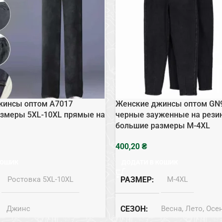
жинсы оптом A7017
Женские джинсы оптом GN
змеры 5XL-10XL прямые на
черные зауженные на рези
большие размеры M-4XL
₴
КОШИК
ДОДАТИ В КОШИК
Ростовка 5XL-10XL
РАЗМЕР
M-4XL
Джинс
СЕЗОН
Весна, Лето, Осе