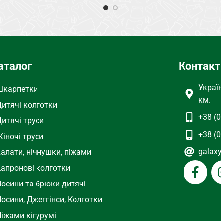
Весна, Лето, Осень
СОСТАВ
Джинс
жинси
ТИП
Джинси
аталог
Контакт
ЦВЕТ
Черный
Украї
Шкарпетки
км.
Дитячі колготки
+38 (0
Дитячі труси
+38 (0
іночі труси
galax
Халати, нічнушки, піжами
Капронові колготки
Лосини та брюки дитячі
осини, Джеггінси, Колготки
Піжами кігурумі