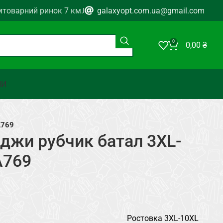
мтоварний ринок 7 км.
galaxyopt.com.ua@gmail.com
0
0,00
₴
НИ
A769
джи рубчик батал 3XL-
A769
Ростовка 3XL-10XL