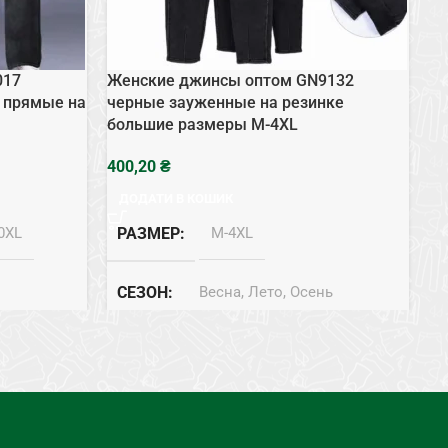
017
Женские джинсы оптом GN9132
Же
 прямые на
черные зауженные на резинке
бо
большие размеры M-4XL
ба
₴
ДОДАТИ В КОШИК
0XL
РАЗМЕР
M-4XL
СЕЗОН
Весна, Лето, Осень
нь
СОСТАВ
Джинс
ТИП
Джинси