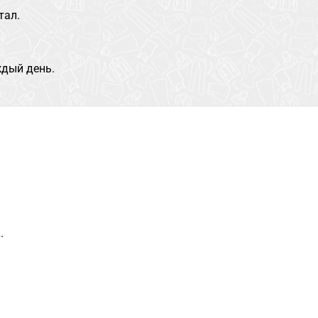
тал.
дый день.
.