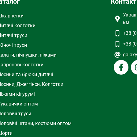
аталог
Контакт
Украї
Шкарпетки
км.
Дитячі колготки
+38 (0
Дитячі труси
+38 (0
іночі труси
galax
Халати, нічнушки, піжами
Капронові колготки
Лосини та брюки дитячі
осини, Джеггінси, Колготки
Піжами кігурумі
Рукавички оптом
оловічі труси
Чоловічі штани, костюми оптом
Шорти