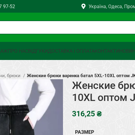
7 97-52
Україна, Одеса, Про
ДАЖ
ПРО НАС
ВІДГУКИ
ДОСТАВКА І ОПЛАТА
КОНТАКТИ
НОВИ
ини, брюки
Женские брюки варенка батал 5XL-10XL оптом J
Женские брю
10XL оптом 
₴
РАЗМЕР