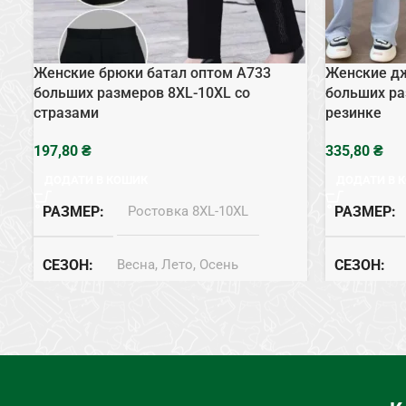
Женские брюки батал оптом A733
Женские д
больших размеров 8XL-10XL со
больших ра
стразами
резинке
₴
₴
ДОДАТИ В КОШИК
ДОДАТИ В 
РАЗМЕР
Ростовка 8XL-10XL
РАЗМЕР
СЕЗОН
Весна, Лето, Осень
СЕЗОН
СОСТАВ
Хлопок
СОСТАВ
ТИП
Брюки
ТИП
Д