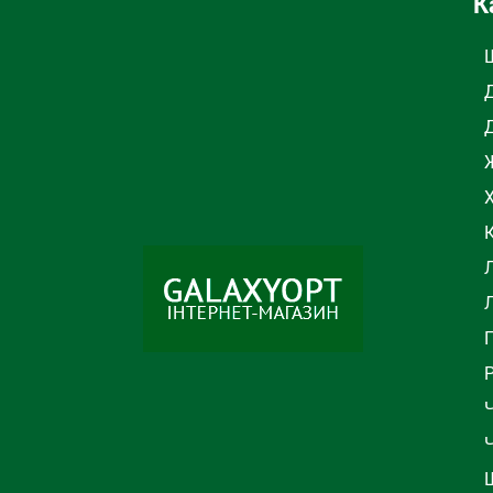
К
Ж
Л
Ч