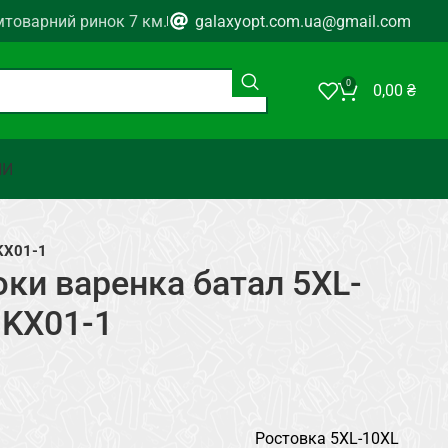
мтоварний ринок 7 км.
galaxyopt.com.ua@gmail.com
0
0,00
₴
НИ
KX01-1
ки варенка батал 5XL-
JKX01-1
Ростовка 5XL-10XL