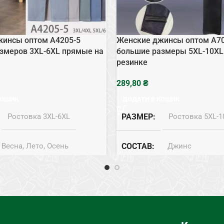
жинсы оптом A4205-5
Женские джинсы оптом A7
змеров 3XL-6XL прямые на
большие размеры 5XL-10XL
резинке
₴
КОШИК
ДОДАТИ В КОШИК
Ростовка 3XL-6XL
РАЗМЕР
Ростовка 5XL-1
Весна, Лето, Осень
СОСТАВ
Джинс
Джинс
СЕЗОН
Весна, Лето, Осе
жинси
ТИП
Джинси