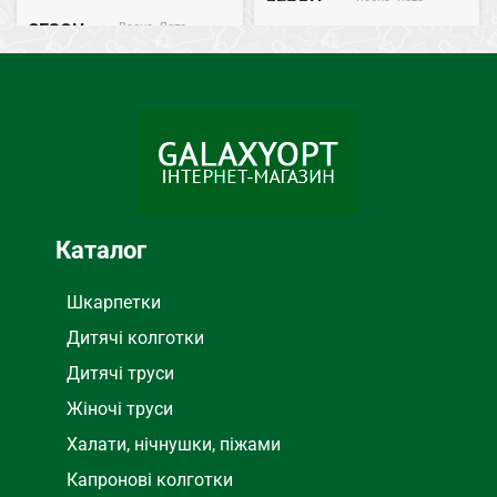
Весна, Лето
СЕЗОН
Весна, Лето
СЕЗОН
Хлопок
СОСТАВ
Бамбук
СОСТАВ
Каталог
Шкарпетки
Дитячі колготки
Дитячі труси
Жіночі труси
Халати, нічнушки, піжами
Капронові колготки