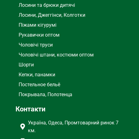
Лосини та брюки дитячі
Лосини, Джеггінси, Колготки
Піжами кігурумі
Рукавички оптом
Чоловічі труси
Чоловічі штани, костюми оптом
Шорти
Кепки, панамки
Постельное бельё
Покрывала, Полотенца
Контакти
Україна, Одеса, Промтоварний ринок 7
км.