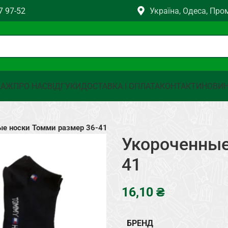
7 97-52
Україна, Одеса, Про
ДАЖ
ПРО НАС
ВІДГУКИ
ДОСТАВКА І ОПЛАТА
КОНТАКТИ
НОВИ
ые носки Томми размер 36-41
Укороченные
41
₴
БРЕНД