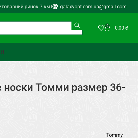
мтоварний ринок 7 км.
galaxyopt.com.ua@gmail.com
0
0,00
₴
НИ
 носки Томми размер 36-
Tommy