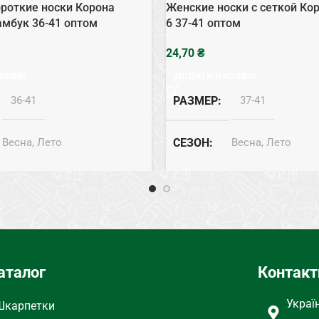
роткие носки Корона
Женские носки с сеткой Ко
амбук 36-41 оптом
6 37-41 оптом
₴
КОШИК
ДОДАТИ В КОШИК
36-41
РАЗМЕР
37-41
Весна, Лето
СЕЗОН
Весна, Лето
Бамбук
СОСТАВ
Хлопок
аталог
Контакт
Украї
Шкарпетки