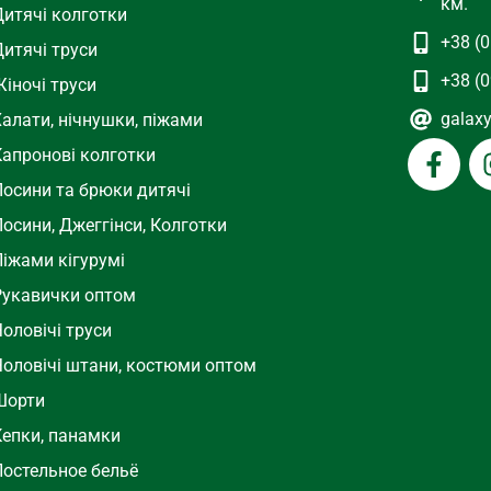
км.
Дитячі колготки
+38 (0
Дитячі труси
+38 (0
іночі труси
galax
Халати, нічнушки, піжами
Капронові колготки
Лосини та брюки дитячі
осини, Джеггінси, Колготки
Піжами кігурумі
Рукавички оптом
оловічі труси
Чоловічі штани, костюми оптом
Шорти
Кепки, панамки
Постельное бельё