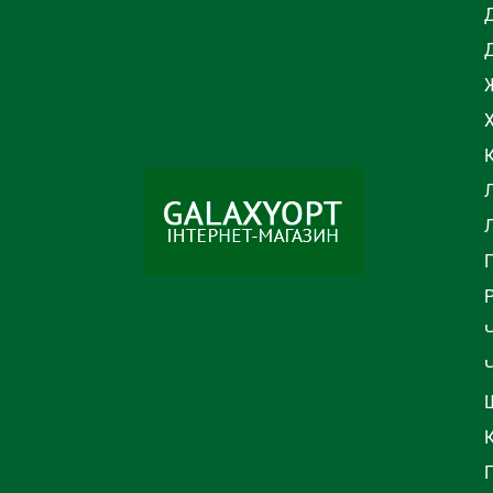
Ж
Л
Ч