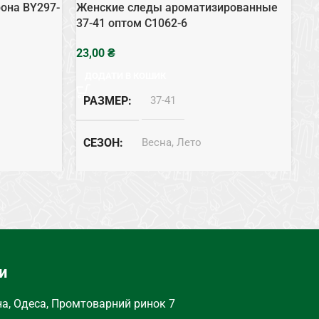
рона BY297-
Женские следы ароматизированные
Же
37-41 оптом C1062-6
си
BY
₴
ДОДАТИ В КОШИК
РАЗМЕР
37-41
СЕЗОН
Весна, Лето
СОСТАВ
Хлопок
ТИП
Следы
и
на, Одеса, Промтоварний ринок 7