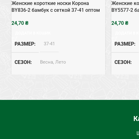
Женские короткие носки Корона
Женские ко
BY836-2 бамбук с сеткой 37-41 оптом
BY5577-2 б
₴
₴
ДОДАТИ В КОШИК
ДОДАТИ В 
РАЗМЕР
37-41
РАЗМЕР
СЕЗОН
Весна, Лето
СЕЗОН
СОСТАВ
Бамбук
СОСТАВ
ЦВЕТ
Белый
К