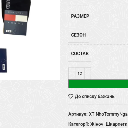
РАЗМЕР
СЕЗОН
СОСТАВ
До списку бажань
Артикул:
XT NhoTommyNga
Категорії:
Жіночі Шкарпетк