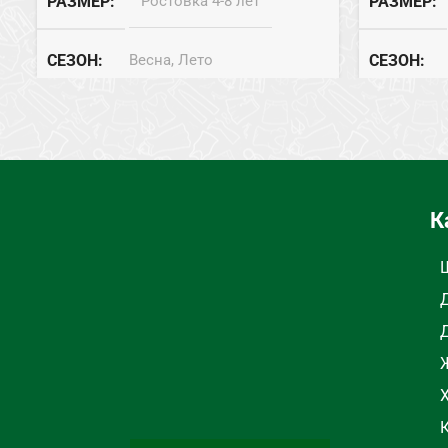
РАЗМЕР
Ростовка 4-8 лет
РАЗМЕР
СЕЗОН
Весна, Лето
СЕЗОН
СОСТАВ
Хлопок
СОСТАВ
ТИП
Лосины
ТИП
Л
К
Ж