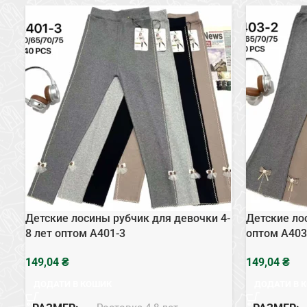
Детские лосины рубчик для девочки 4-
Детские ло
8 лет оптом A401-3
оптом A403
₴
₴
ДОДАТИ В КОШИК
ДОДАТИ В 