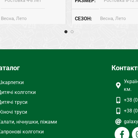
Ростовка 4-8 лет
РАЗМЕР
Ростовка 8-12 
Весна, Лето
СЕЗОН
Весна, Лето
Хлопок
СОСТАВ
Эластик
осины
ТИП
Велосипедки
аталог
Контакт
Украї
Шкарпетки
км.
Дитячі колготки
+38 (0
Дитячі труси
+38 (0
іночі труси
galax
Халати, нічнушки, піжами
Капронові колготки