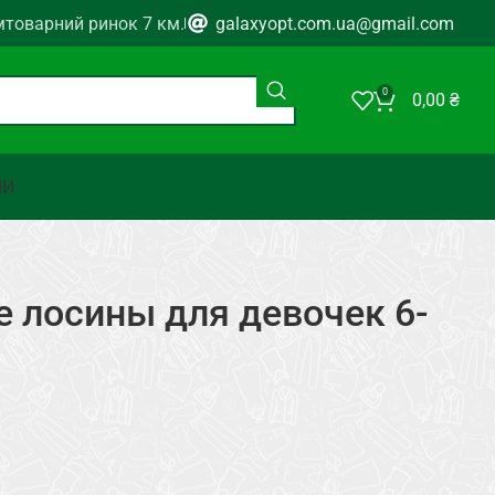
мтоварний ринок 7 км.
galaxyopt.com.ua@gmail.com
0
0,00
₴
НИ
 лосины для девочек 6-