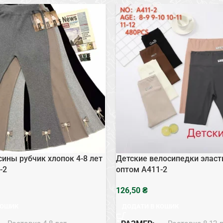
сины рубчик хлопок 4-8 лет
Детские велосипедки эласти
-2
оптом A411-2
₴
КОШИК
ДОДАТИ В КОШИК