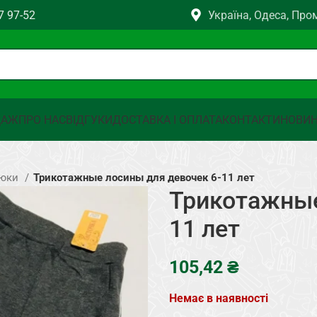
7 97-52
Україна, Одеса, Про
ДАЖ
ПРО НАС
ВІДГУКИ
ДОСТАВКА І ОПЛАТА
КОНТАКТИ
НОВИ
рюки
Трикотажные лосины для девочек 6-11 лет
Трикотажные
11 лет
₴
Немає в наявності