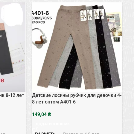
к 8-12 лет
Детские лосины рубчик для девочки 4-
Де
8 лет оптом A401-6
оп
₴
ДОДАТИ В КОШИК