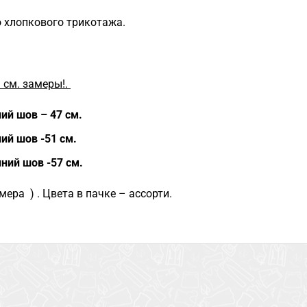
 хлопкового трикотажа.
– см. замеры!.
ний шов – 47 см.
ний шов -51 см.
нний шов -57 см.
ера ) . Цвета в пачке – ассорти.