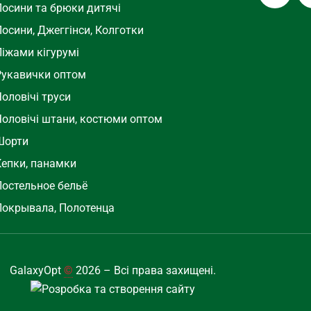
Лосини та брюки дитячі
осини, Джеггінси, Колготки
Піжами кігурумі
Рукавички оптом
оловічі труси
Чоловічі штани, костюми оптом
Шорти
Кепки, панамки
Постельное бельё
Покрывала, Полотенца
GalaxyOpt
©
2026 – Всі права захищені.