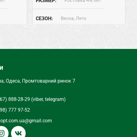
лет
РАЗМЕР
Ростовка 4-8 лет
СЕЗОН
Весна, Лето
СОСТАВ
Хлопок
ТИП
Лосины
и
на, Одеса, Промтоварний ринок 7
67) 888-28-29 (viber, telegram)
98) 777 97-52
yopt.com.ua@gmail.com