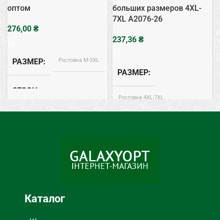
оптом
больших размеров 4XL-
7XL A2076-26
₴
₴
Ростовка M-3XL
РАЗМЕР
РАЗМЕР
СЕЗОН
Ростовка 4XL-7XL
Весна, Лето, Осень
СЕЗОН
Хлопок
СОСТАВ
Весна, Лето, Осень
Штаны
ТИП
Трикотаж
СОСТАВ
Каталог
Штаны
ТИП