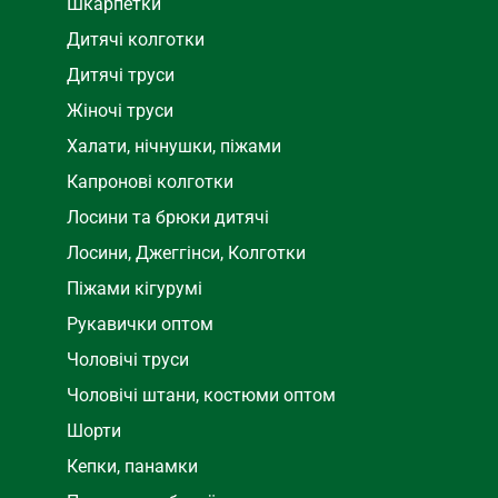
Шкарпетки
Дитячі колготки
Дитячі труси
Жіночі труси
Халати, нічнушки, піжами
Капронові колготки
Лосини та брюки дитячі
Лосини, Джеггінси, Колготки
Піжами кігурумі
Рукавички оптом
Чоловічі труси
Чоловічі штани, костюми оптом
Шорти
Кепки, панамки