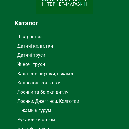
Каталог
Шкарпетки
Дитячі колготки
Дитячі труси
Жіночі труси
Халати, нічнушки, піжами
Капронові колготки
Лосини та брюки дитячі
Лосини, Джеггінси, Колготки
Піжами кігурумі
Рукавички оптом
Чоловічі труси