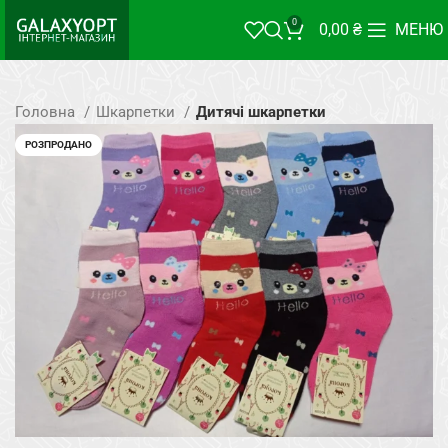
0
0,00
₴
МЕНЮ
Головна
Шкарпетки
Дитячі шкарпетки
РОЗПРОДАНО