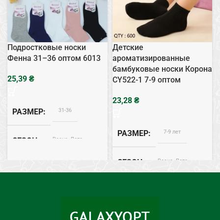
Подростковые носки
Детские
Фенна 31–36 оптом 6013
ароматизированные
бамбуковые носки Корона
₴
CY522-1 7-9 оптом
₴
31-36
РАЗМЕР
7-9 лет
РАЗМЕР
Весна, Лето
СЕЗОН
Весна, Лето
СЕЗОН
Хлопок
СОСТАВ
Бамбук
СОСТАВ