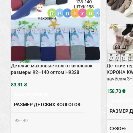
Детские махровые колготки хлопок
Детские те
размеры 92–140 оптом H9328
КОРОНА KW
начёсом 3–
₴
₴
ДОДАТИ В КОШИК
ДОДАТИ В 
РАЗМЕР ДЕТСКИХ КОЛГОТОК
РАЗМЕР Д
92-140
СЕЗОН