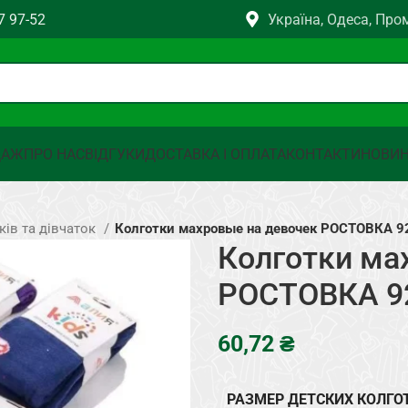
7 97-52
Україна, Одеса, Про
ДАЖ
ПРО НАС
ВІДГУКИ
ДОСТАВКА І ОПЛАТА
КОНТАКТИ
НОВИ
ків та дівчаток
Колготки махровые на девочек РОСТОВКА 9
Колготки ма
РОСТОВКА 9
₴
РАЗМЕР ДЕТСКИХ КОЛГО