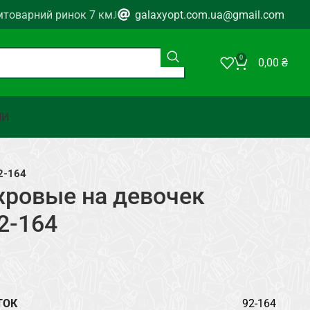
мтоварний ринок 7 км.
galaxyopt.com.ua@gmail.com
0
0,00
₴
НИ
2-164
хровые на девочек
2-164
ТОК
92-164