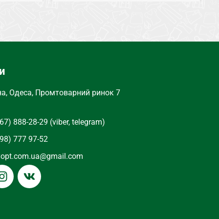
СЕЗОН
Осень, Зима
СОСТАВ
Кашемир
и
ТИП
Колготки
на, Одеса, Промтоварний ринок 7
Начес
ВНУТРЕННЯЯ ОТДЕЛКА
Начес
67) 888-28-29 (viber, telegram)
98) 777 97-52
yopt.com.ua@gmail.com