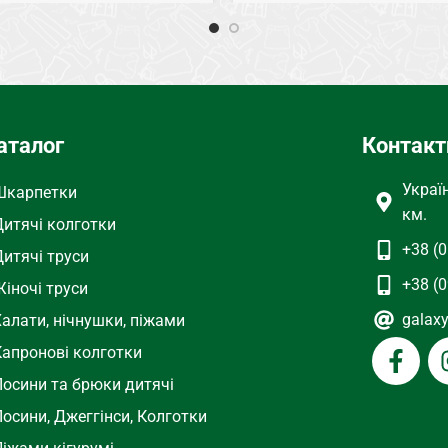
СЕЗОН
Осень, Зима
Кашемир
СОСТАВ
Кашемир
олготки
аталог
Контакт
ТИП
Колготки
НЯЯ ОТДЕЛКА
Начес
Украї
Шкарпетки
ВНУТРЕННЯЯ ОТДЕЛКА
км.
Дитячі колготки
+38 (0
Дитячі труси
+38 (0
іночі труси
galax
Халати, нічнушки, піжами
Капронові колготки
Лосини та брюки дитячі
осини, Джеггінси, Колготки