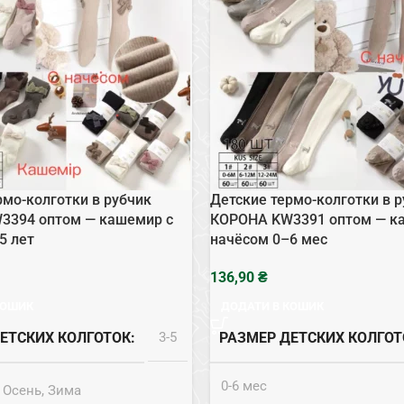
рмо-колготки в рубчик
Детские термо-колготки в 
3394 оптом — кашемир с
КОРОНА KW3391 оптом — к
5 лет
начёсом 0–6 мес
₴
КОШИК
ДОДАТИ В КОШИК
ЕТСКИХ КОЛГОТОК
3-5
РАЗМЕР ДЕТСКИХ КОЛГОТ
0-6 мес
Осень, Зима