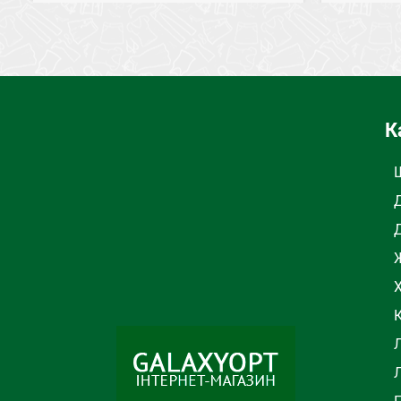
СЕЗОН
Осень, Зима
СОСТАВ
СОСТАВ
Хлопок
ТИП
К
ВНУТРЕННЯЯ ОТДЕЛКА
Махра
К
ВНУТРЕН
Ж
Л