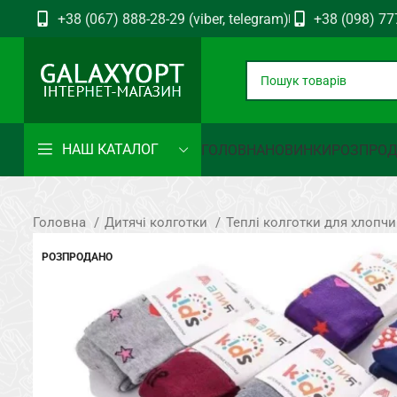
+38 (067) 888-28-29 (viber, telegram)
+38 (098) 77
НАШ КАТАЛОГ
ГОЛОВНА
НОВИНКИ
РОЗПРО
Головна
Дитячі колготки
Теплі колготки для хлопчи
РОЗПРОДАНО