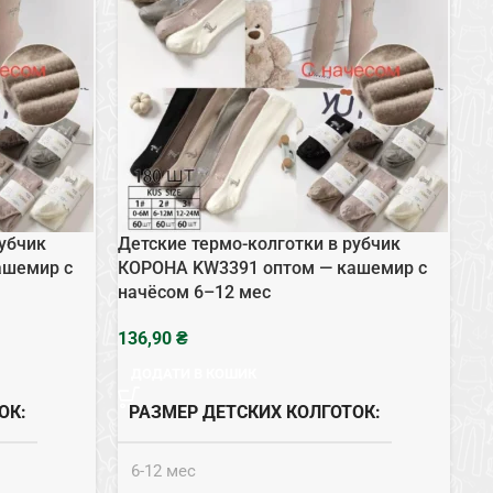
рубчик
Детские термо-колготки в рубчик
Де
ашемир с
КОРОНА KW3391 оптом — кашемир с
КО
начёсом 6–12 мес
на
₴
ДОДАТИ В КОШИК
ОК
РАЗМЕР ДЕТСКИХ КОЛГОТОК
6-12 мес