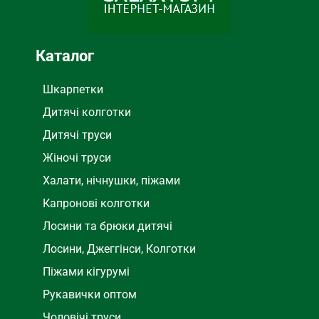
Каталог
Шкарпетки
Дитячі колготки
Дитячі труси
Жіночі труси
Халати, нічнушки, піжами
Капронові колготки
Лосини та брюки дитячі
Лосини, Джеггінси, Колготки
Піжами кігурумі
Рукавички оптом
Чоловічі труси