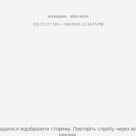
захищено
adm.tools
216.73.217.103 —
8/8/2026, 12:24:55 PM
вдалося відобразити сторінку. Повторіть спробу через кі
хвилин.