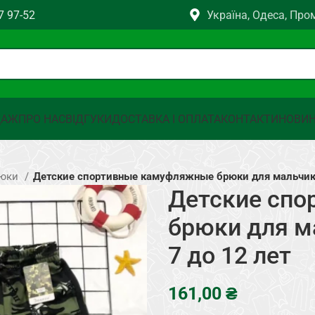
7 97-52
Україна, Одеса, Про
ДАЖ
ПРО НАС
ВІДГУКИ
ДОСТАВКА І ОПЛАТА
КОНТАКТИ
НОВИ
рюки
Детские спортивные камуфляжные брюки для мальчико
Детские сп
брюки для м
7 до 12 лет
₴