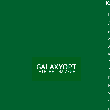
К
Ж
Л
Ч