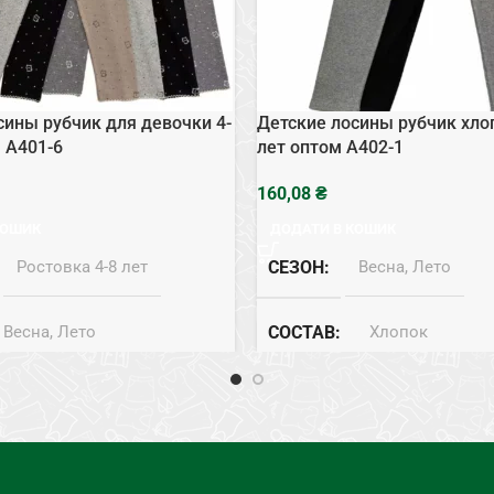
сины рубчик для девочки 4-
Детские лосины рубчик хло
м A401-6
лет оптом A402-1
₴
КОШИК
ДОДАТИ В КОШИК
Ростовка 4-8 лет
СЕЗОН
Весна, Лето
Весна, Лето
СОСТАВ
Хлопок
Хлопок
ТИП
Лосины
осины
РАЗМЕР
Ростовка 7-12 