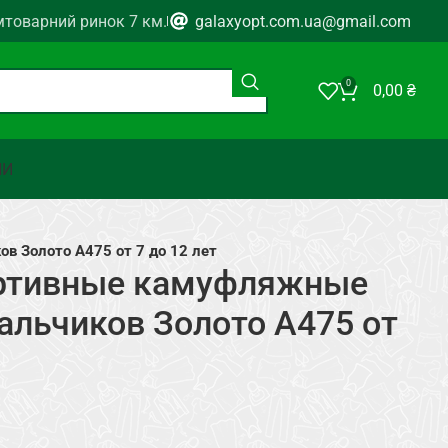
мтоварний ринок 7 км.
galaxyopt.com.ua@gmail.com
0
0,00
₴
НИ
в Золото A475 от 7 до 12 лет
ортивные камуфляжные
альчиков Золото A475 от