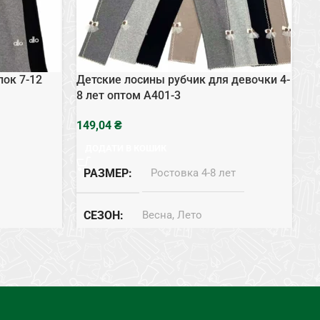
пок 7-12
Детские лосины рубчик для девочки 4-
Де
8 лет оптом A401-3
оп
₴
ДОДАТИ В КОШИК
РАЗМЕР
Ростовка 4-8 лет
СЕЗОН
Весна, Лето
СОСТАВ
Хлопок
лет
ТИП
Лосины