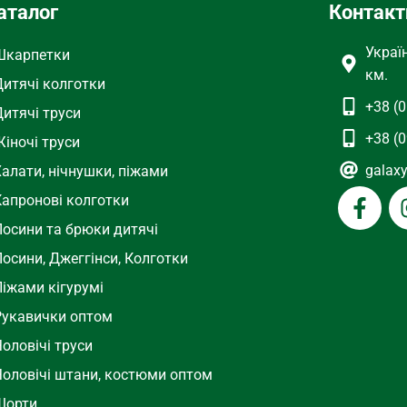
аталог
Контакт
Украї
Шкарпетки
км.
Дитячі колготки
+38 (0
Дитячі труси
+38 (0
іночі труси
galax
Халати, нічнушки, піжами
Капронові колготки
Лосини та брюки дитячі
осини, Джеггінси, Колготки
Піжами кігурумі
Рукавички оптом
оловічі труси
Чоловічі штани, костюми оптом
Шорти