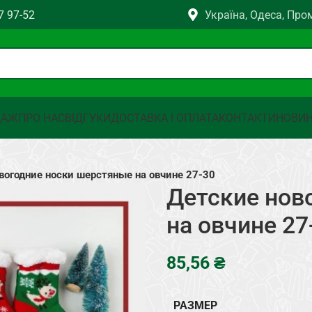
7 97-52
Україна, Одеса, Про
ДАЖ
ПРО НАС
ВІДГУКИ
ДОСТАВКА І ОПЛАТА
КОНТАКТИ
НОВИ
вогодние носки шерстяные на овчине 27-30
Детские нов
на овчине 27
₴
РАЗМЕР