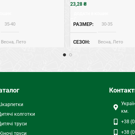
₴
КОШИК
ДОДАТИ В КОШИК
35-40
РАЗМЕР
30-35
Весна, Лето
СЕЗОН
Весна, Лето
Бамбук
СОСТАВ
Бамбук
аталог
Контакт
Украї
Шкарпетки
км.
Дитячі колготки
+38 (0
Дитячі труси
+38 (0
іночі труси