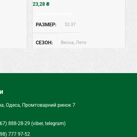
₴
ДОДАТИ В КОШИК
РАЗМЕР
32-37
СЕЗОН
Весна, Лето
СОСТАВ
Бамбук
ЦВЕТ
Белый
и
на, Одеса, Промтоварний ринок 7
67) 888-28-29 (viber, telegram)
98) 777 97-52