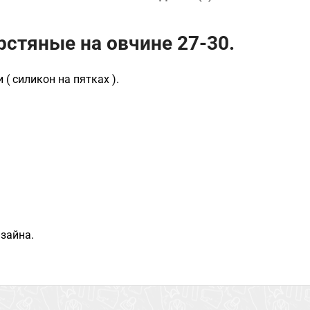
рстяные на овчине 27-30.
( силикон на пятках ).
изайна.