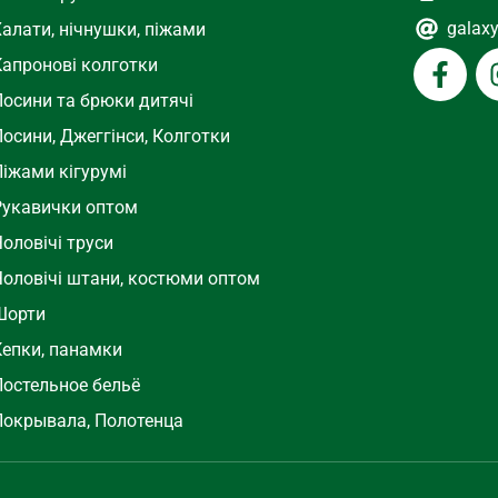
galax
Халати, нічнушки, піжами
Капронові колготки
Лосини та брюки дитячі
осини, Джеггінси, Колготки
Піжами кігурумі
Рукавички оптом
оловічі труси
Чоловічі штани, костюми оптом
Шорти
Кепки, панамки
Постельное бельё
Покрывала, Полотенца