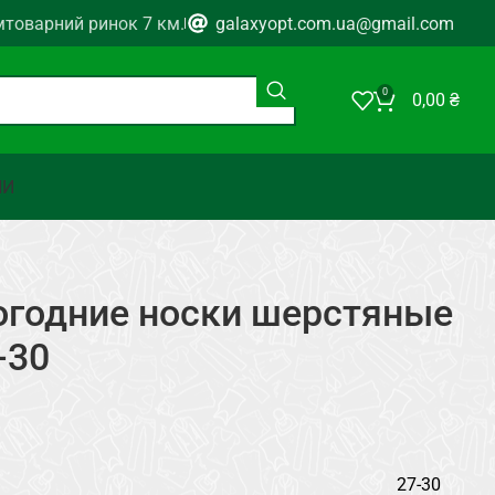
мтоварний ринок 7 км.
galaxyopt.com.ua@gmail.com
0
0,00
₴
НИ
огодние носки шерстяные
-30
27-30