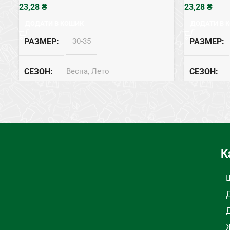
₴
₴
ДОДАТИ В КОШИК
ДОДАТИ В 
РАЗМЕР
30-35
РАЗМЕР
СЕЗОН
Весна, Лето
СЕЗОН
СОСТАВ
Бамбук
СОСТАВ
ЦВЕТ
Черный
К
Ж