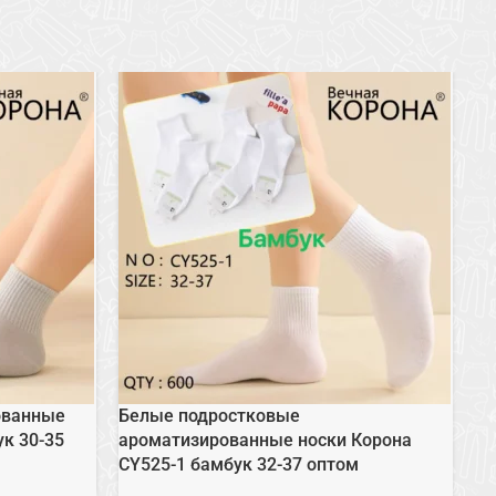
ованные
Белые подростковые
Де
ук 30-35
ароматизированные носки Корона
ба
CY525-1 бамбук 32-37 оптом
12