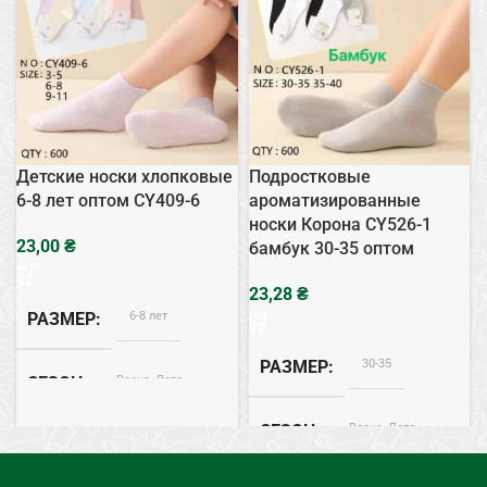
Детские носки хлопковые
Подростковые
6-8 лет оптом CY409-6
ароматизированные
носки Корона CY526-1
₴
бамбук 30-35 оптом
₴
6-8 лет
РАЗМЕР
30-35
РАЗМЕР
Весна, Лето
СЕЗОН
Весна, Лето
СЕЗОН
Хлопок
СОСТАВ