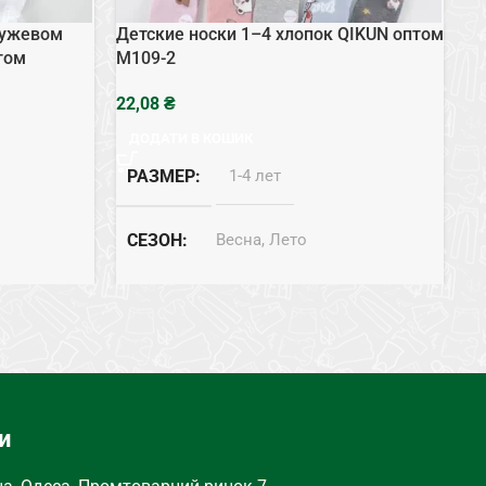
ружевом
Детские носки 1–4 хлопок QIKUN оптом
Де
птом
M109-2
кр
оп
₴
ДОДАТИ В КОШИК
РАЗМЕР
1-4 лет
СЕЗОН
Весна, Лето
СОСТАВ
Хлопок
и