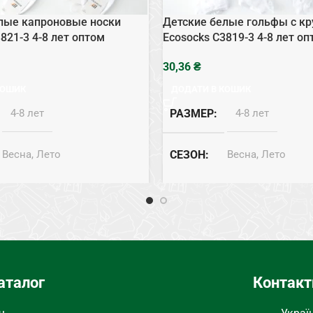
лые капроновые носки
Детские белые гольфы с к
821-3 4-8 лет оптом
Ecosocks C3819-3 4-8 лет о
₴
КОШИК
ДОДАТИ В КОШИК
4-8 лет
РАЗМЕР
4-8 лет
Весна, Лето
СЕЗОН
Весна, Лето
Хлопок
СОСТАВ
Хлопок
Белый
ЦВЕТ
Белый
оски капроновые
ТИП
Гольфы
аталог
Контакт