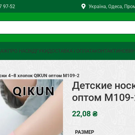
7 97-52
Україна, Одеса, Про
ДАЖ
ПРО НАС
ВІДГУКИ
ДОСТАВКА І ОПЛАТА
КОНТАКТИ
НОВИ
ски 4–8 хлопок QIKUN оптом M109-2
Детские нос
оптом M109-
₴
РАЗМЕР