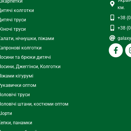
Украї
Шкарпетки
км.
Дитячі колготки
+38 (0
Дитячі труси
+38 (0
іночі труси
galax
Халати, нічнушки, піжами
Капронові колготки
Лосини та брюки дитячі
осини, Джеггінси, Колготки
Піжами кігурумі
Рукавички оптом
оловічі труси
Чоловічі штани, костюми оптом
Шорти
Кепки, панамки