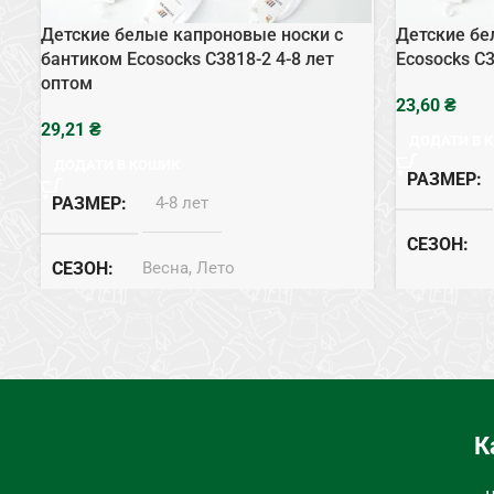
Детские белые капроновые носки с
Детские бе
бантиком Ecosocks C3818-2 4-8 лет
Ecosocks C3
оптом
₴
₴
ДОДАТИ В 
ДОДАТИ В КОШИК
РАЗМЕР
РАЗМЕР
4-8 лет
СЕЗОН
СЕЗОН
Весна, Лето
СОСТАВ
СОСТАВ
Хлопок
ЦВЕТ
ЦВЕТ
Белый
ТИП
Н
К
ТИП
Носки капроновые