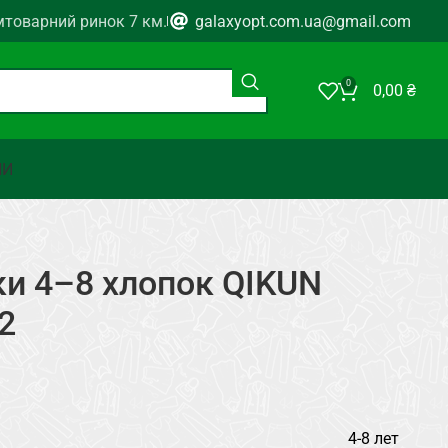
мтоварний ринок 7 км.
galaxyopt.com.ua@gmail.com
0
0,00
₴
НИ
ки 4–8 хлопок QIKUN
2
4-8 лет