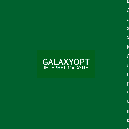
Ж
Л
Ч