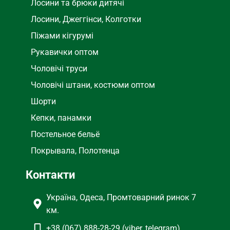
Лосини та брюки дитячі
Лосини, Джеггінси, Колготки
Піжами кігурумі
Рукавички оптом
Чоловічі труси
Чоловічі штани, костюми оптом
Шорти
Кепки, панамки
Постельное бельё
Покрывала, Полотенца
Контакти
Україна, Одеса, Промтоварний ринок 7
км.
+38 (067) 888-28-29 (viber, telegram)