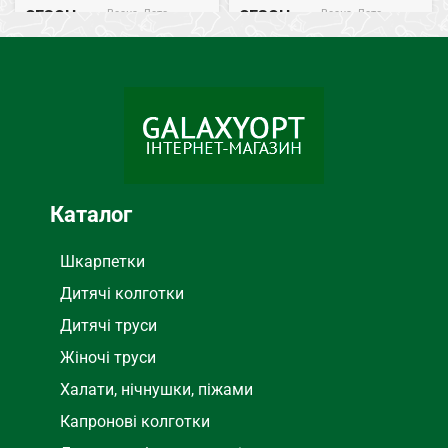
Весна, Лето
Весна, Лето
СЕЗОН
СЕЗОН
Бамбук
Бамбук
СОСТАВ
СОСТАВ
Черный
ЦВЕТ
Каталог
Шкарпетки
Дитячі колготки
Дитячі труси
Жіночі труси
Халати, нічнушки, піжами
Капронові колготки