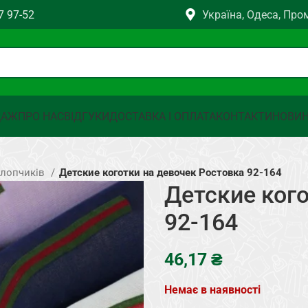
7 97-52
Україна, Одеса, Про
ДАЖ
ПРО НАС
ВІДГУКИ
ДОСТАВКА І ОПЛАТА
КОНТАКТИ
НОВИ
хлопчиків
Детские коготки на девочек Ростовка 92-164
Детские ког
92-164
₴
Немає в наявності