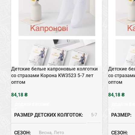
Детские белые капроновые колготки
Детские бе
со стразами Корона KW3523 5-7 лет
со стразам
оптом
оптом
₴
₴
ДОДАТИ В КОШИК
ДОДАТИ В 
РАЗМЕР ДЕТСКИХ КОЛГОТОК
5-7
РАЗМЕР
СЕЗОН
Весна, Лето
СЕЗОН