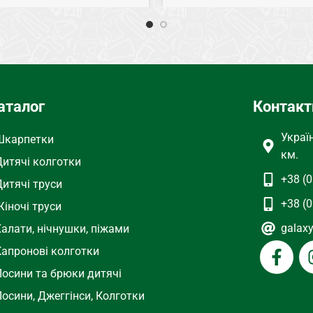
СЕЗОН
Весна, Лето
Хлопок
СОСТАВ
Хлопок
Белый
ТИП
Колготки
аталог
Контакт
олготки
Украї
Шкарпетки
км.
Дитячі колготки
+38 (0
Дитячі труси
+38 (0
іночі труси
galax
Халати, нічнушки, піжами
Капронові колготки
Лосини та брюки дитячі
осини, Джеггінси, Колготки