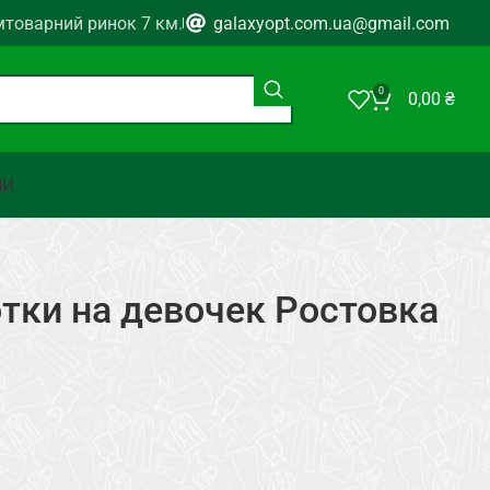
мтоварний ринок 7 км.
galaxyopt.com.ua@gmail.com
0
0,00
₴
НИ
отки на девочек Ростовка