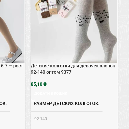
6-7 — рост
Детские колготки для девочек хлопок
Де
92-140 оптом 9377
де
₴
ДОДАТИ В КОШИК
ОК
РАЗМЕР ДЕТСКИХ КОЛГОТОК
92-140