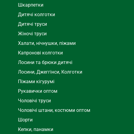
Шкарпетки
Дитячі колготки
Дитячі труси
Жіночі труси
Халати, нічнушки, піжами
Капронові колготки
Лосини та брюки дитячі
Лосини, Джеггінси, Колготки
Піжами кігурумі
Рукавички оптом
Чоловічі труси
Чоловічі штани, костюми оптом
Шорти
Кепки, панамки