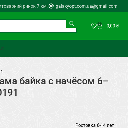
мтоварний ринок 7 км.
galaxyopt.com.ua@gmail.com
0
0,00
₴
НИ
91
ама байка с начёсом 6–
0191
Ростовка 6-14 лет