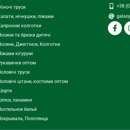
+38 (0
іночі труси
galax
Халати, нічнушки, піжами
Капронові колготки
Лосини та брюки дитячі
осини, Джеггінси, Колготки
Піжами кігурумі
Рукавички оптом
оловічі труси
Чоловічі штани, костюми оптом
Шорти
Кепки, панамки
Постельное бельё
Покрывала, Полотенца