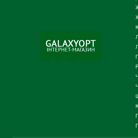
Ж
Л
Ч