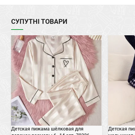
СУПУТНІ ТОВАРИ
Детская пижама шёлковая для
Детская пи