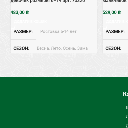
девочек размеры 6–14 арт. 70326
мальчиков 
₴
₴
ДОДАТИ В КОШИК
ДОДАТИ В 
РАЗМЕР
Ростовка 6-14 лет
РАЗМЕР
СЕЗОН
Весна, Лето, Осень, Зима
СЕЗОН
СОСТАВ
Шелк
СОСТАВ
ТИП
Пижама
ТИП
П
К