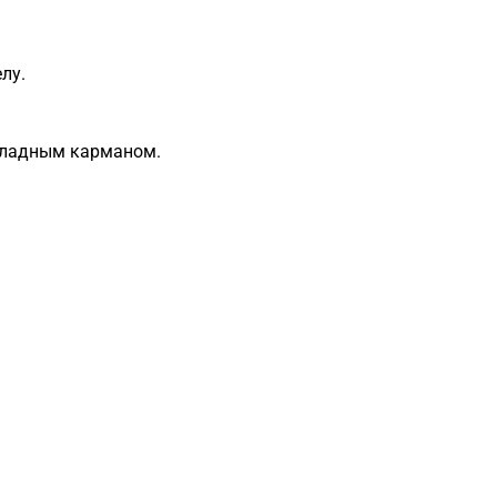
лу.
акладным карманом.