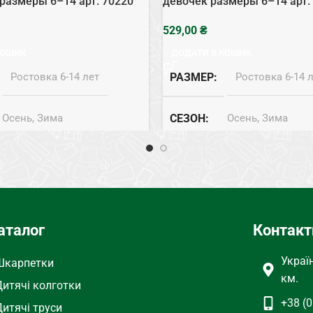
размеры 6–14 арт. 70220
девочек размеры 6–14 арт.
₴
КОШИК
ДОДАТИ В КОШИК
Ростовка 6-14 лет
РАЗМЕР
Ростовка 6-14 
Осень, Зима
СЕЗОН
Осень, Зима
Махра
СОСТАВ
Махра
ижама
ТИП
Пижама
аталог
Контакт
Украї
Шкарпетки
км.
Дитячі колготки
+38 (0
Дитячі труси