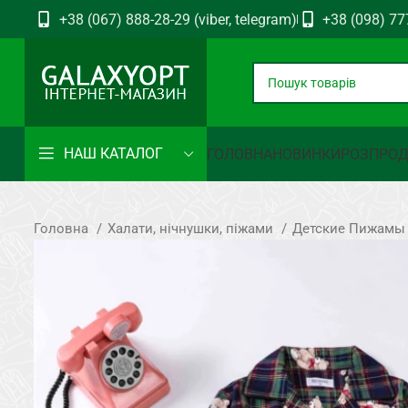
+38 (067) 888-28-29 (viber, telegram)
+38 (098) 77
НАШ КАТАЛОГ
ГОЛОВНА
НОВИНКИ
РОЗПРО
Головна
Халати, нічнушки, піжами
Детские Пижамы