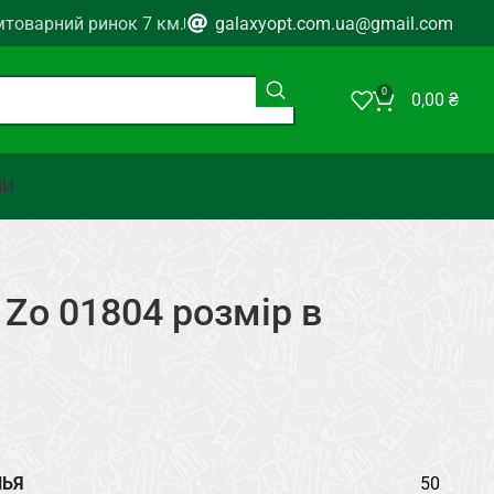
мтоварний ринок 7 км.
galaxyopt.com.ua@gmail.com
0
0,00
₴
НИ
 Zo 01804 розмір в
ЛЬЯ
50