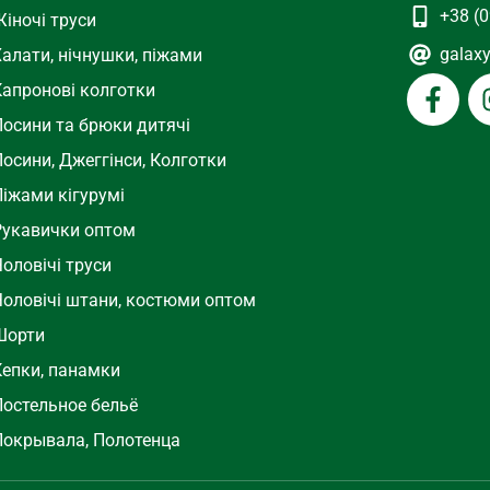
+38 (0
іночі труси
galax
Халати, нічнушки, піжами
Капронові колготки
Лосини та брюки дитячі
осини, Джеггінси, Колготки
Піжами кігурумі
Рукавички оптом
оловічі труси
Чоловічі штани, костюми оптом
Шорти
Кепки, панамки
Постельное бельё
Покрывала, Полотенца