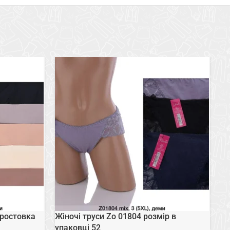
ростовка
Жіночі труси Zo 01804 розмір в
Же
упаковці 52
38