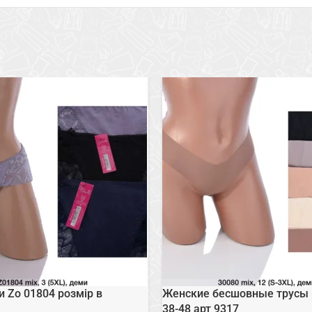
и Zo 01804 розмір в
Женские бесшовные трусы 
38-48 арт 9317