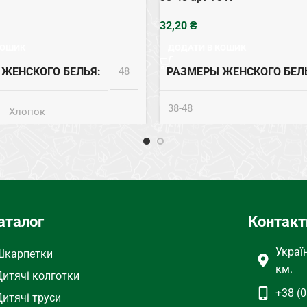
₴
КОШИК
ДОДАТИ В КОШИК
 ЖЕНСКОГО БЕЛЬЯ
48
РАЗМЕРЫ ЖЕНСКОГО БЕЛ
38-48
Хлопок
СОСТАВ
Хлопок
ЕГО БЕЛЬЯ
Трусы
КОЛИЧЕСТВО
12
аталог
Контакт
ТИП НИЖНЕГО БЕЛЬЯ
Украї
Шкарпетки
км.
Дитячі колготки
+38 (0
Дитячі труси