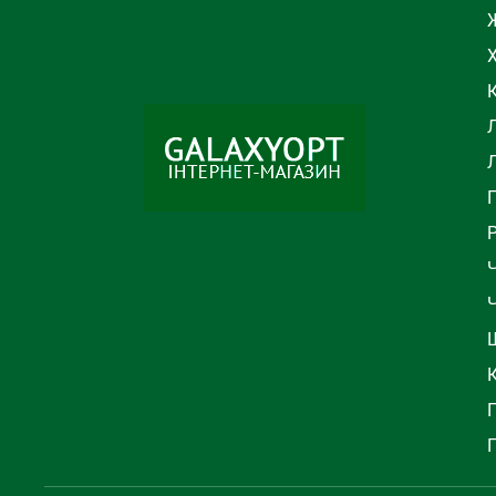
Ж
Л
Ч