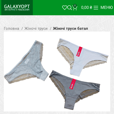
0
0,00
₴
МЕНЮ
Головна
Жіночі труси
Жіночі труси батал