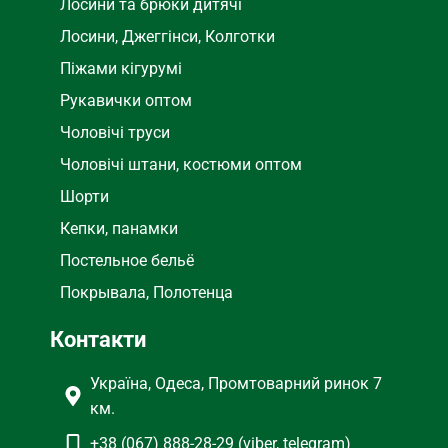
Лосини та брюки дитячі
Лосини, Джеггінси, Колготки
Піжами кігурумі
Рукавички оптом
Чоловічі труси
Чоловічі штани, костюми оптом
Шорти
Кепки, панамки
Постельное бельё
Покрывала, Полотенца
Контакти
Україна, Одеса, Промтоварний ринок 7
км.
+38 (067) 888-28-29 (viber, telegram)