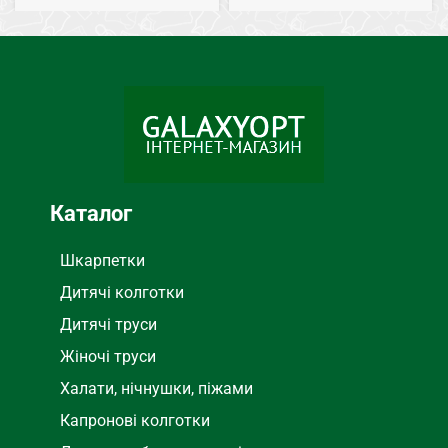
Весна, Лето
СЕЗОН
Весна, Лето
СЕЗОН
Шорты
ТИП
Шорты
ТИП
Каталог
Шкарпетки
Дитячі колготки
Дитячі труси
Жіночі труси
Халати, нічнушки, піжами
Капронові колготки