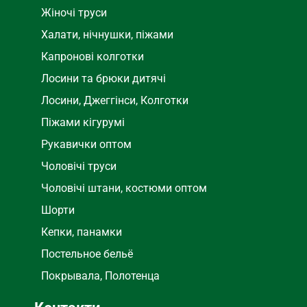
Жіночі труси
Халати, нічнушки, піжами
Капронові колготки
Лосини та брюки дитячі
Лосини, Джеггінси, Колготки
Піжами кігурумі
Рукавички оптом
Чоловічі труси
Чоловічі штани, костюми оптом
Шорти
Кепки, панамки
Постельное бельё
Покрывала, Полотенца