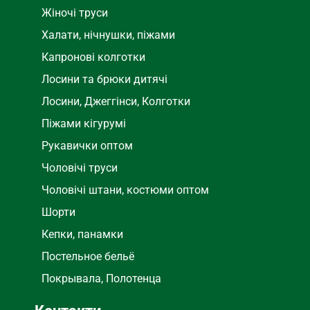
Жіночі труси
Халати, нічнушки, піжами
Капронові колготки
Лосини та брюки дитячі
Лосини, Джеггінси, Колготки
Піжами кігурумі
Рукавички оптом
Чоловічі труси
Чоловічі штани, костюми оптом
Шорти
Кепки, панамки
Постельное бельё
Покрывала, Полотенца