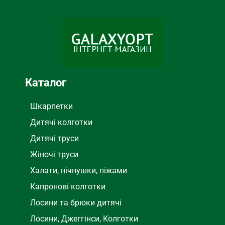
Меланж
Масло
СОСТАВ
СОСТАВ
ТИП НИЖНЕГО БЕЛЬЯ
ТИП НИЖНЕГО БЕЛЬЯ
Плавки
Боксеры
Каталог
Шкарпетки
Дитячі колготки
Дитячі труси
Жіночі труси
Халати, нічнушки, піжами
Капронові колготки
Лосини та брюки дитячі
Лосини, Джеггінси, Колготки