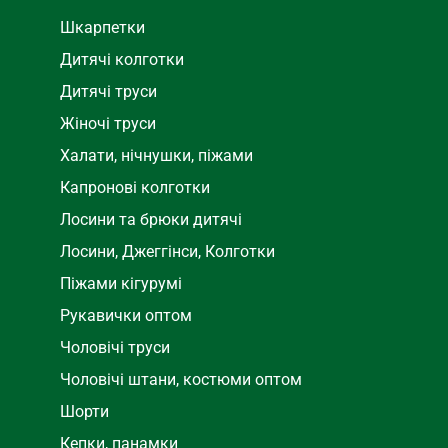
Шкарпетки
Дитячі колготки
Дитячі труси
Жіночі труси
Халати, нічнушки, піжами
Капронові колготки
Лосини та брюки дитячі
Лосини, Джеггінси, Колготки
Піжами кігурумі
Рукавички оптом
Чоловічі труси
Чоловічі штани, костюми оптом
Шорти
Кепки, панамки