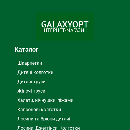
Осень, Зима
Осень, Зима
СЕЗОН
СЕЗОН
Хлопок
Велюр
СОСТАВ
СОСТАВ
Лосины
Брюки
ТИП
ТИП
Каталог
ВНУТРЕННЯЯ ОТДЕЛКА
ВНУТРЕННЯЯ ОТДЕЛКА
Шкарпетки
Мех
Мех
Дитячі колготки
Дитячі труси
Жіночі труси
Халати, нічнушки, піжами
Капронові колготки
Лосини та брюки дитячі
Лосини, Джеггінси, Колготки