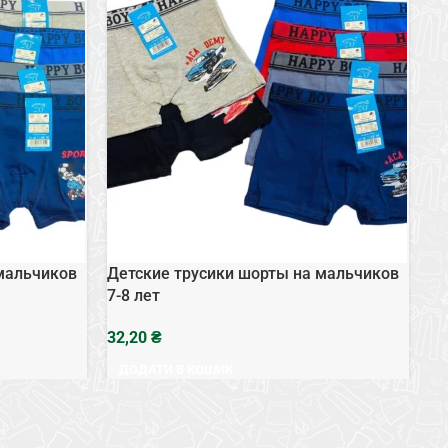
мальчиков
Детские трусики шорты на мальчиков
Де
7-8 лет
7-
₴
ДОДАТИ В КОШИК