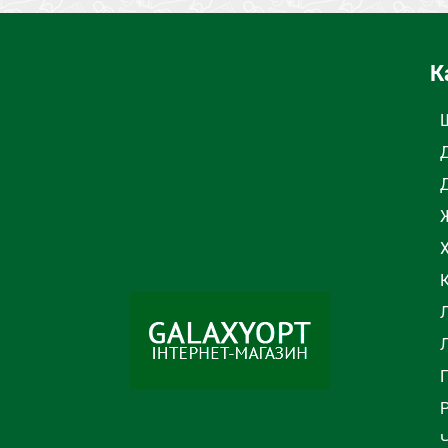
К
Ж
Л
Ч