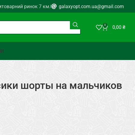
мтоварний ринок 7 км.
galaxyopt.com.ua@gmail.com
0
0,00
₴
НИ
сики шорты на мальчиков