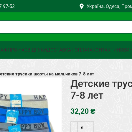
7 97-52
Україна, Одеса, Про
ДАЖ
ПРО НАС
ВІДГУКИ
ДОСТАВКА І ОПЛАТА
КОНТАКТИ
НОВИ
етские трусики шорты на мальчиков 7-8 лет
Детские тру
7-8 лет
₴