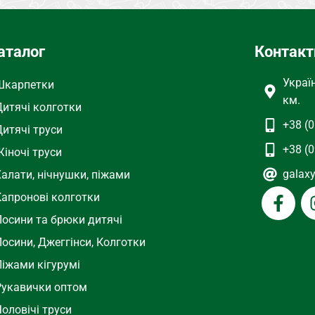
аталог
Контакт
Украї
Шкарпетки
км.
Дитячі колготки
+38 (0
Дитячі труси
+38 (0
іночі труси
galax
Халати, нічнушки, піжами
Капронові колготки
Лосини та брюки дитячі
осини, Джеггінси, Колготки
Піжами кігурумі
Рукавички оптом
оловічі труси