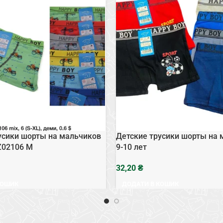
усики шорты на мальчиков
Детские трусики шорты на 
 Z02106 M
9-10 лет
₴
КОШИК
ДОДАТИ В КОШИК