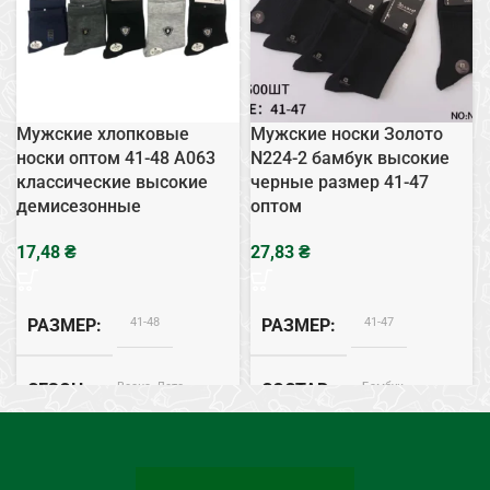
Мужские хлопковые
Мужские носки Золото
носки оптом 41-48 А063
N224-2 бамбук высокие
классические высокие
черные размер 41-47
демисезонные
оптом
₴
₴
41-48
41-47
РАЗМЕР
РАЗМЕР
Весна, Лето
Бамбук
СЕЗОН
СОСТАВ
Хлопок
Весна, Лето
СОСТАВ
СЕЗОН