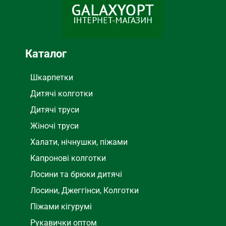
Черный
ЦВЕТ
Каталог
Шкарпетки
Дитячі колготки
Дитячі труси
Жіночі труси
Халати, нічнушки, піжами
Капронові колготки
Лосини та брюки дитячі
Лосини, Джеггінси, Колготки
Піжами кігурумі
Рукавички оптом